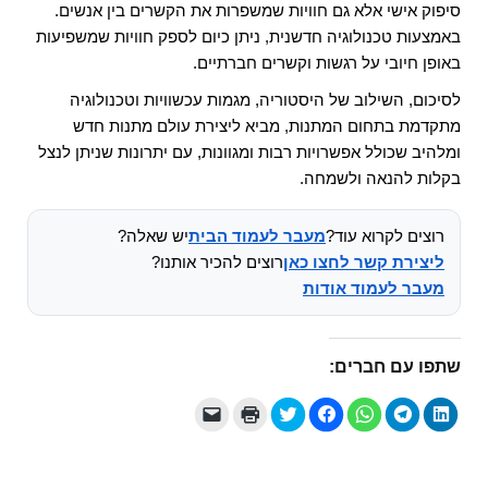
סיפוק אישי אלא גם חוויות שמשפרות את הקשרים בין אנשים.
באמצעות טכנולוגיה חדשנית, ניתן כיום לספק חוויות שמשפיעות
באופן חיובי על רגשות וקשרים חברתיים.
לסיכום, השילוב של היסטוריה, מגמות עכשוויות וטכנולוגיה
מתקדמת בתחום המתנות, מביא ליצירת עולם מתנות חדש
ומלהיב שכולל אפשרויות רבות ומגוונות, עם יתרונות שניתן לנצל
בקלות להנאה ולשמחה.
רוצים לקרוא עוד?
מעבר לעמוד הבית
יש שאלה?
ליצירת קשר לחצו כאן
רוצים להכיר אותנו?
מעבר לעמוד אודות
שתפו עם חברים:
ל
ל
ל
ל
ל
ל
י
ח
ח
ח
ח
ח
ח
ש
צ
י
י
י
צ
צ
ל
ו
צ
צ
צ
ו
ו
ל
כ
ה
ה
ה
כ
כ
ח
ד
ל
ל
ל
ד
ד
ו
י
ש
ש
ש
י
י
ץ