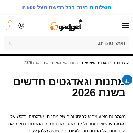
משלוחים חינם בכל רכישה מעל ₪500
0
visibility_off
השבת את ההבזקים
חיפוש
7%
הנחה
keyboard
ניווט במקלדת
על כל סל הקניות! בכל רכישה!
"GIFT4U"
קוד קופון למימוש ההטבה:
title
סמן כותרות
zoom_out
להקטין את התצוגה
עמוד הבית
/
מאמרים שימושיים
/
מתנות וגאדגטים חדשים בשנת 2026
zoom_in
התקרב
מתנות וגאדגטים חדשים
remove_circle_outline
הקטן את הגופן
בשנת 2026
add_circle_outline
הגדל את הגופן
spellcheck
גופן קריא
brightness_high
ניגודיות בהירה
מאמר זה מציע מבוא להיסטוריה של מתנות וגאדגטים, בדגש על
brightness_low
ניגודיות כהה
מגמות עכשוויות וטכנולוגיה מתקדמת בתחום המתנות. נחקור את
היתרונות של מתנות טכנולוגיות וההשפעה שלהן על ה...
format_underlined
קו תחתון קישורים