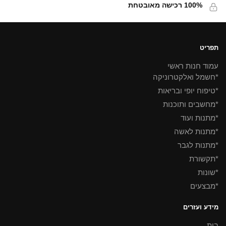
100% רכישה מאובטחת
תפריט
עמוד חנות ראשי
*חשמל ואלקטרוניקה
*טיפוח יופי ובריאות
*מחשבים ותוכנות
*מתנות ועוד
*מתנות לאשה
*מתנות לגבר
*תקשורת
*שונות
*מבצעים
מידע ועזרים
בית