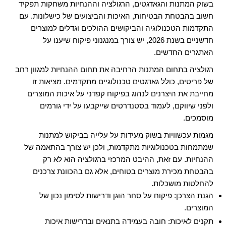
בשוק המתנות והגאדגטים, הרגולציה וההנחיות משחקות תפקיד
חשוב בהבטחת הבטיחות, האיכות והביצועים של כישלונות. עם
התקדמות הטכנולוגיה והביקושים ההולכים וגדלים למוצרים
חדשניים בשנת 2026, יש צורך במנגנוני פיקוח שיענו על
האתגרים החדשים.
רגולציה בתחום המתנות הרחיבה את תחום ההנחיות למגוון רחב
של פריטים, כולל גאדגטים טכנולוגיים מתקדמים. מציאות זו
מחייבת את היצרנים לנהוג בפיקוח קפדני על איכות המוצרים
ולפני שיווקם, לעמוד בסטנדרטים שייקבעו על ידי גורמים
מוסמכים.
מגמות עכשוויות בשוק מעידות על עלייה בביקוש למתנות
שמתמחות בטכנולוגיות מתקדמות, ולכן יש צורך בהתאמה של
ההנחיות. עם זאת, ההיבט המרכזי ברגולציה הוא לא רק
בהבטחת מכירת מוצרים בטוחים, אלא גם בהכוונת צרכנים
להחלטות מושכלות.
הגנת הצרכן: פיקוח על סחר הוגן ודרישות לסימון נכון של
המוצרים.
תקנים לאיכות: חובה בעמידה בתנאים ובדרישות איכות