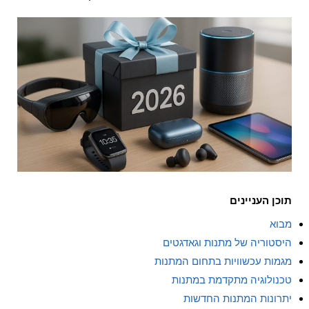
font_download
סמן קישורים
אפס את כל האפשרויות
cached
השאר פידבק
תצהיר נגישות
תוכן העניינים
מבוא
היסטוריה של מתנות וגאדגטים
מגמות עכשוויות בתחום המתנות
טכנולוגיה מתקדמת במתנות
יתרונות המתנות החדשות