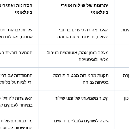
יתרונות של שילוח אווירי
חסרונות ואתגרים 
בינלאומי
בינלאומי
נות
הגעה מהירה ליעדים ברחבי
עלויות גבוהות יות
העולם, תדירות טיסות גבוהה
אחרות, מגבלות מש
מעקב בזמן אמת, אוטומציה בניהול
הטמעה דורשת הש
מלאי ולוגיסטיקה
רת
תקנות מחמירות מבטיחות רמת
התמודדות עם דרי
בטיחות גבוהה
ורגולציות גלובליות
ון
קיצור משמעותי של זמני שילוח
האפשרות להוזיל על
במיוחד לעסקים קט
גישה לשווקים גלובליים חדשים
מורכבות תפעולית ו
התפשטות לשווקים 