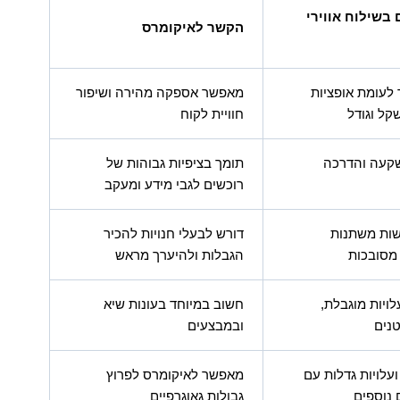
בשילוח אווירי
הקשר לאיקומרס
ר לעומת אופציות
מאפשר אספקה מהירה ושיפור
קל וגודל
חוויית לקוח
קעה והדרכה
תומך בציפיות גבוהות של
רוכשים לגבי מידע ומעקב
שות משתנות
דורש לבעלי חנויות להכיר
 מסובכות
הגבלות ולהיערך מראש
ויות מוגבלת,
חשוב במיוחד בעונות שיא
נים
ובמבצעים
עלויות גדלות עם
מאפשר לאיקומרס לפרוץ
נוספים
גבולות גאוגרפיים