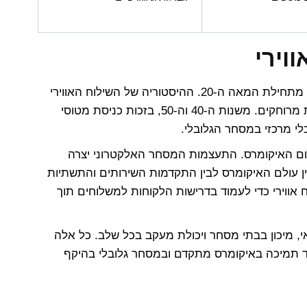
וירי
ענף השילוח האווירי התפתח במקביל להתקדמות תעופה אזרחית וצבאית החל מתחילת המאה ה-20. ההיסטוריה של השילוח האווירי
החלה בטיסות מטען בסיסיות אשר סיפקו פריטים נחוצים לאזורי לחימה ומחנות מרוחקים. משנות ה-40 וה-50, בזכות כניסת מטוסי
לי מרכזי במסחר הגלובלי.
ם האיקומרס. התעצמות המסחר האלקטרוני יצרה
ין עולם האיקומרס לבין התקדמות השירותים והתשתיות
ח אווירי כדי לעמוד בדרישות הלקוחות למשלוחים תוך
י, מיכון בבתי מסחר ויכולת מעקב בכל שלב. כל אלה
ד תמיכה באיקומרס מתקדם ובמסחר גלובלי בהיקף