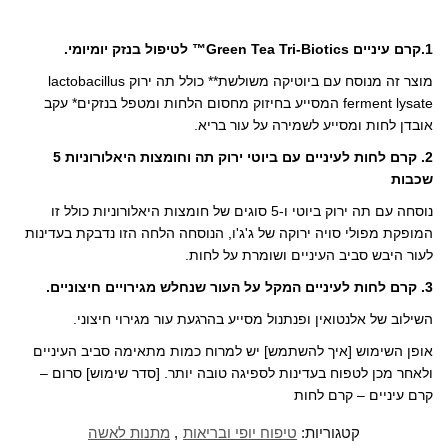
i
T
W
י
ו
(
ו
n
e
h
י
ו
נ
ח
k
l
a
ס
י
פ
ק
e
e
t
ב
ט
ת
י
1.קרם עיניים Green Tea Tri-Biotics™ לטיפול בנזק יומיומי.
d
g
s
ו
ר
ח
ש
I
r
A
ק
(
ב
ו
n
a
p
(
נ
ח
ר
מוצר זה מנוסח עם ביוטיקה משולשת** כולל תה ירוק lactobacillus
(
m
p
נ
פ
ל
ל
נ
(
(
פ
ת
ו
ח
ferment lysate המסייע בחיזוק מחסום הלחות ומטפל בנזקים* עקב
פ
נ
נ
ת
ח
ן
ב
ת
פ
פ
ח
ב
ח
ר
אובדן לחות ומסייע לשמירה על עור בריא.
ח
ת
ת
ב
ח
ד
י
ב
ח
ח
ח
ל
ש
ם
ח
ב
ב
ל
ו
)
ב
2. קרם לחות לעיניים עם ביוטי ירוק תה וחומצות היאלורוניות 5
ל
ח
ח
ו
ן
א
ו
ל
ל
ן
ח
י
שכבות
ן
ו
ו
ח
ד
מ
ח
ן
ן
ד
ש
י
ד
ח
ח
ש
)
י
נוסחה עם תה ירוק ביוטי ו-5 סוגים של חומצות היאלורוניות כולל זו
ש
ד
ד
)
ל
)
ש
ש
(
המופקת מפולי סויה ירוקה של ג'ג'ו, הנוסחה הלחה הזו נדבקת בעדינות
)
)
נ
פ
לעור היבש סביב העיניים ושומרת על לחות.
ת
ח
ב
3. קרם לחות לעיניים המקל על העור שנחלש מגירויים חיצוניים.
ח
ל
ו
השילוב של אלנטואין ופנתנול מסייע בהרגעת עור מגירוי חיצוני.
ן
ח
ד
אופן השימוש [איך להשתמש] יש למרוח כמות מתאימה סביב העיניים
ש
)
ולאחר מכן לטפוח בעדינות לספיגה טובה יותר. [סדר שימוש] סרום –
קרם עיניים – קרם לחות
קטגוריות:
טיפוח יופי ובריאות
,
מתנות לאשה