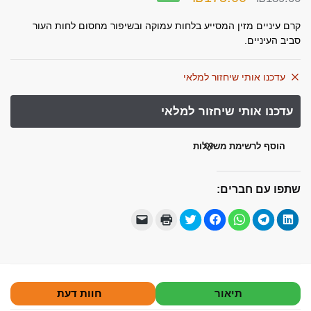
המקורי
הנוכחי
קרם עיניים מזין המסייע בלחות עמוקה ובשיפור מחסום לחות העור
היה:
הוא:
סביב העיניים.
₪175.00.
₪189.00.
עדכנו אותי שיחזור למלאי
הוסף לרשימת משאלות
שתפו עם חברים:
ל
ל
ל
ל
ל
ל
י
ח
ח
ח
ח
ח
ח
ש
צ
י
י
י
צ
צ
ל
ו
צ
צ
צ
ו
ו
ל
כ
ה
ה
ה
כ
כ
ח
ד
ל
ל
ל
ד
ד
ו
י
ש
ש
ש
י
י
ץ
ל
י
י
י
ל
ל
כ
ש
ת
ת
ת
ש
ה
ד
ת
ו
ו
ו
ת
ד
י
תיאור
חוות דעת
ף
ף
ף
ף
ף
פ
ל
ב
ב
ב
ב
ב
י
ש
L
-
-
פ
ט
ס
ל