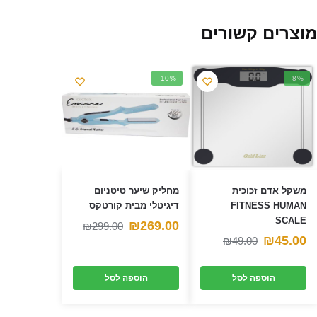
מוצרים קשורים
-10%
-8%
משקל אדם זכוכית
מחליק שיער טיטניום
FITNESS HUMAN
דיגיטלי מבית קורטקס
SCALE
המחיר
המחיר
₪
269.00
₪
299.00
המחיר
המחיר
₪
45.00
₪
49.00
הנוכחי
המקורי
הנוכחי
המקורי
היה:
הוא:
הוספה לסל
הוספה לסל
היה:
הוא:
₪299.00.
₪269.00.
₪49.00.
₪45.00.