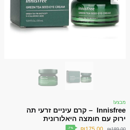
font_download
סמן קישורים
אפס את כל האפשרויות
cached
השאר פידבק
תצהיר נגישות
מבצע!
Innisfree ‏ – קרם עיניים זרעי תה
ירוק עם חומצה היאלורונית
המחיר
המחיר
₪
175.00
-7%
₪
189.00