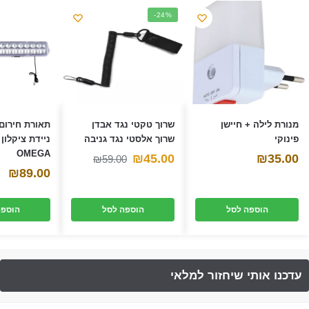
-24%
מנורת לילה + חיישן
שרוך טקטי נגד אבדן
תאורת חירום
פינוקי
שרוך אלסטי נגד גניבה
OMEGA
המחיר
המחיר
₪
45.00
₪
35.00
₪
59.00
₪
89.00
הנוכחי
המקורי
היה:
הוא:
הוספה לסל
הוספה לסל
הוספה
₪59.00.
₪45.00.