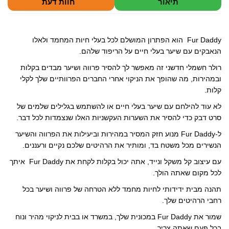
תיאור
חוות דעת
ף
ף
ף
ף
ף
פ
ל
ב
ב
ב
ב
ב
י
ש
L
-
-
פ
ט
ס
ל
i
T
W
י
ו
(
ו
n
e
h
י
ו
נ
ח
k
l
a
ס
י
פ
ק
e
e
t
ב
ט
ת
י
Fur Daddy הוא הפתרון המושלם לכל בעלי חיות המחמד ולאלו
d
g
s
ו
ר
ח
ש
I
r
A
ק
(
ב
ו
הנאבקים עם שיער בעלי חיים על הריפוד שלהם.
n
a
p
(
נ
ח
ר
(
m
p
נ
פ
ל
ל
נ
(
(
פ
ת
ו
ח
רולר חשמלי חדשני זה מאפשר לך להסיר פרווה ושיער מבדים בקלות
פ
נ
נ
ת
ח
ן
ב
ת
פ
פ
ח
ב
ח
ר
ובמהירות, מה שהופך את הניקוי אחרי החברים הפרוותיים שלך לקלי
ח
ת
ת
ב
ח
ד
י
ב
ח
ח
ח
ל
ש
ם
קלות.
ח
ב
ב
ל
ו
)
ב
ל
ח
ח
ו
ן
א
ו
ל
ל
ן
ח
י
לא עוד להילחם עם שיער בעלי חיים או להשתמש בגלילים שלמים של
ן
ו
ו
ח
ד
מ
ח
ן
ן
ד
ש
י
סרט דבק כדי להסיר את השערות העקשניות האלו שנצמדות לכל דבר.
ד
ח
ח
ש
)
י
ש
ד
ד
)
ל
)
ש
ש
(
ל-Fur Daddy מנוע חזק המסיר במהירות וביעילות את הפרווה והשיער
)
)
נ
פ
הנשירים מכל משטח בד, ומותיר את הרהיטים שלכם נקיים ורעננים.
ת
ח
ב
עם עיצוב קל משקל ונייד, אתה יכול בקלות לקחת את Fur Daddy איתך
ח
ל
לכל מקום שאתה הולך.
ו
ן
ח
תהנה מבית ידידותי לחיות מחמד ללא הטרחה של פרווה ושיער בכל
ד
ש
רחבי הרהיטים שלך.
)
שמור את Fur Daddy במכונית שלך, במשרד או בבית לניקוי מהיר ונוח
בכל פעם שאתה צריך.