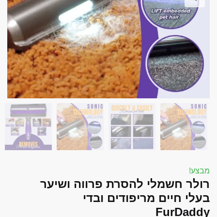
font_download
סמן קישורים
אפס את כל האפשרויות
cached
השאר פידבק
תצהיר נגישות
מבצע!
רולר חשמלי להסרת פרווה ושיער
בעלי חיים מריפודים ובדי
FurDaddy