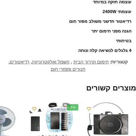
ח
ן
ן
ד
ש
י
עוצמה חזקה במיוחד
ד
ח
ח
ש
)
י
ש
ד
ד
)
ל
)
ש
ש
(
עוצמתי 2400W
)
)
נ
פ
ת
רדיאטור חדשני משולב מפזר חום
ח
ב
הגנה מפני חימום יתר
ח
ל
ו
בטיחותי
ן
ח
ד
4 גלגלים לנשיאה קלה ונוחה
ש
)
קטגוריות:
חימום וקירור הבית
,
חשמל ואלקטרוניקה
,
רדיאטורים
,
תנורים ומפזרי חום
מוצרים קשורים
-6%