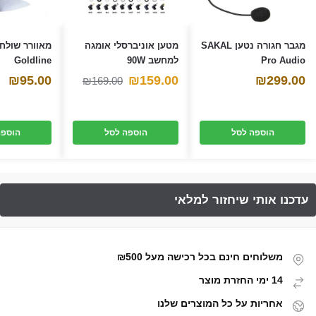
מגבר חגורה נטען SAKAL
מטען אוניברסלי אומגה
Pro Audio
למחשב 90W
Goldline
המחיר
המחיר
₪
95.00
₪
159.00
₪
299.00
₪
169.00
הנוכחי
המקורי
היה:
הוא:
הוספה לסל
הוספה לסל
הוספה
₪169.00.
₪159.00.
משלוחים חינם בכל רכישה מעל ₪500
14 ימי החזרת מוצר
אחריות על כל המוצרים שלנו