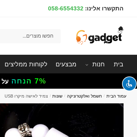
Ski
Ski
התקשרו אלינו:
058-6554332
t
t
navigatio
conten
חיפוש
עבור:
בית
חנות
מבצעים
לקוחות ממליצים
7%
הנחה
על 
עמוד הבית
/
חשמל ואלקטרוניקה
/
שונות
/
צמיד לאישה מיקרו USB