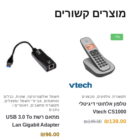
מוצרים קשורים
-7%
תקשורת
,
טלפונים
,
מבצעים
חשמל ואלקטרוניקה
,
שונות
,
כבלים
ומתאמים
,
אביזרי חשמל ומפצלים
,
טלפון אלחוטי דיגיטלי
תקשורת מחשבים
,
ראוטרים /
נתבים
Vtech CS1000
מתאם רשת USB 3.0 To
המחיר
המחיר
₪
139.00
₪
149.00
Lan Gigabit Adapter
הנוכחי
המקורי
₪
96.00
היה:
הוא: