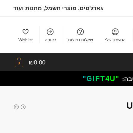
גאדג'טים, מוצרי חשמל, מתנות ועוד
החשבון שלי
שאלות נפוצות
לקופה
Wishlist
₪
0.00
0
"GIFT4U"
בה: