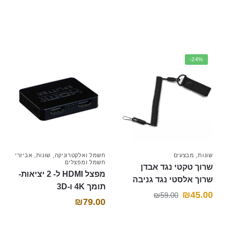
ש
ד
ד
)
ל
)
ש
ש
(
)
)
נ
פ
ת
ח
ב
ח
ל
ו
ן
-24%
ח
ד
ש
)
שונות
,
מבצעים
חשמל ואלקטרוניקה
,
שונות
,
אביזרי
חשמל ומפצלים
שרוך טקטי נגד אבדן
מפצל HDMI ל- 2 יציאות-
שרוך אלסטי נגד גניבה
תומך 4K ו-3D
המחיר
המחיר
₪
45.00
₪
59.00
₪
79.00
הנוכחי
המקורי
היה:
הוא: