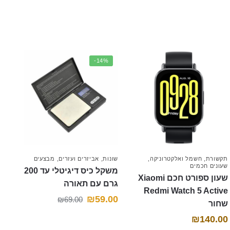
-14%
תקשורת
,
חשמל ואלקטרוניקה
,
שונות
,
אביזרים ועזרים
,
מבצעים
שעונים חכמים
משקל כיס דיגיטלי עד 200
שעון ספורט חכם Xiaomi
גרם עם תאורה
Redmi Watch 5 Active
המחיר
המחיר
₪
59.00
₪
69.00
שחור
הנוכחי
המקורי
₪
140.00
היה:
הוא: