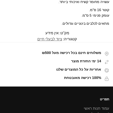
ד
ח
ח
ש
)
י
עשויה מחומר קשיח ואיכותי ביותר.
ש
ד
ד
)
ל
)
ש
ש
(
)
)
נ
קוטר 16 ס"מ.
פ
ת
עומק פנימי 5 ס"מ.
ח
ב
ח
מתאים לכלבים בינוניים וגדולים.
ל
ו
ן
מק"ט:
אין מידע
ח
ד
קטגוריה:
ציוד לבעלי חיים
ש
)
משלוחים חינם בכל רכישה מעל ₪500
14 ימי החזרת מוצר
אחריות על כל המוצרים שלנו
100% רכישה מאובטחת
תפריט
עמוד חנות ראשי