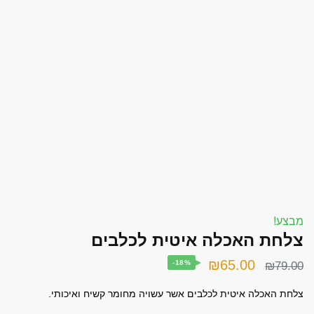
font_download
סמן קישורים
אפס את כל האפשרויות
cached
השאר פידבק
תצהיר נגישות
מבצע!
צלחת האכלה איטית לכלבים
המחיר
המחיר
₪
65.00
-18%
₪
79.00
המקורי
הנוכחי
צלחת האכלה איטית לכלבים אשר עשויה מחומר קשיח ואיכותי.
היה:
הוא: