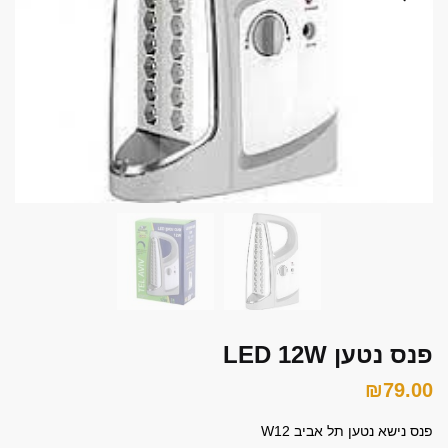
font_download
סמן קישורים
אפס את כל האפשרויות
cached
השאר פידבק
תצהיר נגישות
פנס נטען LED 12W
₪
79.00
פנס נישא נטען תל אביב W12