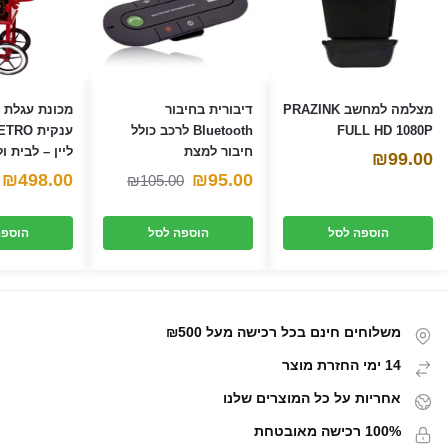
מצלמה למחשב PRAZINK
דיבורית בחיבור
מכונת עגלת פ
FULL HD 1080P
Bluetooth לרכב כולל
חיבור למצת
ליין – לבית ו
₪
99.00
המחיר
המחיר
₪
498.00
₪
95.00
₪
105.00
הנוכחי
המקורי
הוספה לסל
הוספה לסל
הוספה
היה:
הוא:
₪105.00.
₪95.00.
משלוחים חינם בכל רכישה מעל ₪500
14 ימי החזרת מוצר
אחריות על כל המוצרים שלנו
100% רכישה מאובטחת