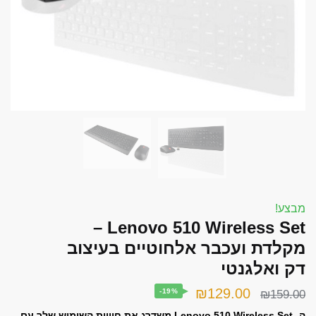
font_download
סמן קישורים
אפס את כל האפשרויות
cached
השאר פידבק
תצהיר נגישות
מבצע!
Lenovo 510 Wireless Set –
מקלדת ועכבר אלחוטיים בעיצוב
דק ואלגנטי
המחיר
המחיר
₪
129.00
-19%
₪
159.00
המקורי
הנוכחי
ה- Lenovo 510 Wireless Set משדרג את חוויית השימוש שלך עם