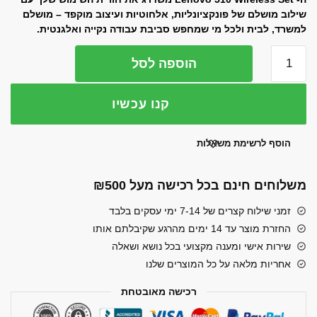
שילוב מושלם של פונקציונליות, אלחוטיות ועיצוב מוקפד – מושלם
היה:
הוא:
למשרד, לבית ולכל מי שמחפש סביבת עבודה נקייה ואלגנטית.
₪129.00.
₪159.00.
כמות
הוספה לסל
של
Lenovo
קנו עכשיו
510
Wireless
Set
הוסף לרשימת משאלות
–
מקלדת
משלוחים חינם בכל רכישה מעל ₪500
ועכבר
אלחוטיים
זמני שילוח קצרים של 7-14 ימי עסקים בלבד
בעיצוב
החזרת מוצר עד 14 ימים מהרגע שקיבלתם אותו
דק
שירות אישי ומענה מקצועי בכל נושא ושאלה
ואלגנטי
אחריות מלאה על כל המוצרים שלנו
רכישה מאובטחת