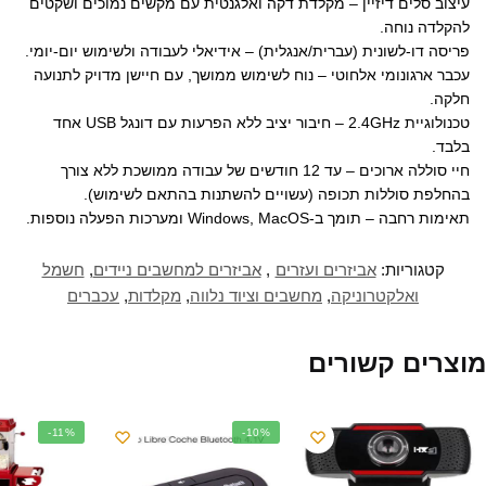
עיצוב סלים דיזיין – מקלדת דקה ואלגנטית עם מקשים נמוכים ושקטים
ח
ן
ן
ד
ש
י
ד
ח
ח
ש
)
י
להקלדה נוחה.
ש
ד
ד
)
ל
)
ש
ש
(
פריסה דו-לשונית (עברית/אנגלית) – אידיאלי לעבודה ולשימוש יום-יומי.
)
)
נ
פ
עכבר ארגונומי אלחוטי – נוח לשימוש ממושך, עם חיישן מדויק לתנועה
ת
ח
חלקה.
ב
ח
טכנולוגיית 2.4GHz – חיבור יציב ללא הפרעות עם דונגל USB אחד
ל
ו
בלבד.
ן
ח
חיי סוללה ארוכים – עד 12 חודשים של עבודה ממושכת ללא צורך
ד
ש
בהחלפת סוללות תכופה (עשויים להשתנות בהתאם לשימוש).
)
תאימות רחבה – תומך ב-Windows, MacOS ומערכות הפעלה נוספות.
קטגוריות:
אביזרים ועזרים
,
אביזרים למחשבים ניידים
,
חשמל
ואלקטרוניקה
,
מחשבים וציוד נלווה
,
מקלדות
,
עכברים
מוצרים קשורים
-11%
-10%