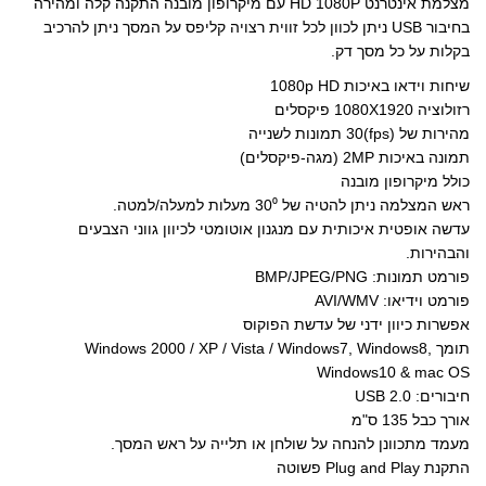
מצלמת אינטרנט HD 1080P עם מיקרופון מובנה התקנה קלה ומהירה
d
g
s
ו
ר
ח
ש
I
r
A
ק
(
ב
ו
בחיבור USB ניתן לכוון לכל זווית רצויה קליפס על המסך ניתן להרכיב
n
a
p
(
נ
ח
ר
(
m
p
נ
פ
ל
ל
בקלות על כל מסך דק.
נ
(
(
פ
ת
ו
ח
פ
נ
נ
ת
ח
ן
ב
ת
פ
פ
ח
ב
ח
ר
שיחות וידאו באיכות 1080p HD
ח
ת
ת
ב
ח
ד
י
ב
ח
ח
ח
ל
ש
ם
רזולוציה 1080X1920 פיקסלים
ח
ב
ב
ל
ו
)
ב
ל
ח
ח
ו
ן
א
מהירות של (fps)30 תמונות לשנייה
ו
ל
ל
ן
ח
י
ן
ו
ו
ח
ד
מ
תמונה באיכות 2MP (מגה-פיקסלים)
ח
ן
ן
ד
ש
י
ד
ח
ח
ש
)
י
כולל מיקרופון מובנה
ש
ד
ד
)
ל
)
ש
ש
(
ראש המצלמה ניתן להטיה של 30⁰ מעלות למעלה/למטה.
)
)
נ
פ
עדשה אופטית איכותית עם מנגנון אוטומטי לכיוון גווני הצבעים
ת
ח
והבהירות.
ב
ח
פורמט תמונות: BMP/JPEG/PNG
ל
ו
פורמט וידיאו: AVI/WMV
ן
ח
אפשרות כיוון ידני של עדשת הפוקוס
ד
ש
תומך Windows 2000 / XP / Vista / Windows7, Windows8,
)
Windows10 & mac OS
חיבורים: USB 2.0
אורך כבל 135 ס"מ
מעמד מתכוונן להנחה על שולחן או תלייה על ראש המסך.
התקנת Plug and Play פשוטה