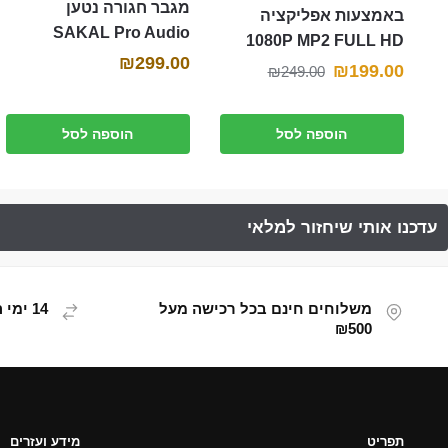
מגבר חגורה נטען
באמצעות אפליקציה
SAKAL Pro Audio
1080P MP2 FULL HD
₪
299.00
המחיר
המחיר
₪
199.00
₪
249.00
הנוכחי
המקורי
היה:
הוא:
הוספה לסל
הוספה לסל
₪249.00.
₪199.00.
משלוחים חינם בכל רכישה מעל
14 ימי החזרת מוצר
₪500
תפריט
מידע ועזרים