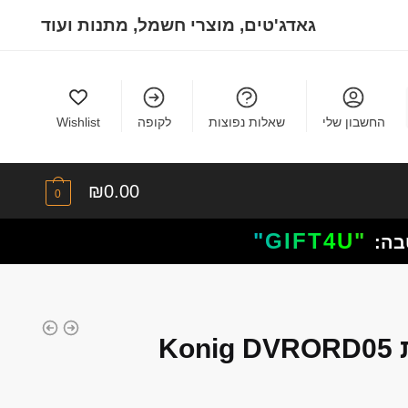
גאדג'טים, מוצרי חשמל, מתנות ועוד
החשבון שלי
שאלות נפוצות
לקופה
Wishlist
₪
0.00
0
"GIFT4U"
בה:
מצלמה נסתרת חיצונית Konig DVRORD05