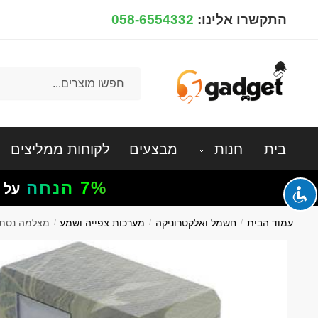
Ski
Ski
התקשרו אלינו:
058-6554332
t
t
navigatio
conten
חיפוש
עבור:
בית
חנות
מבצעים
לקוחות ממליצים
7%
הנחה
על 
עמוד הבית
/
חשמל ואלקטרוניקה
/
מערכות צפייה ושמע
/
מצלמה נסתרת חיצונית ORD05