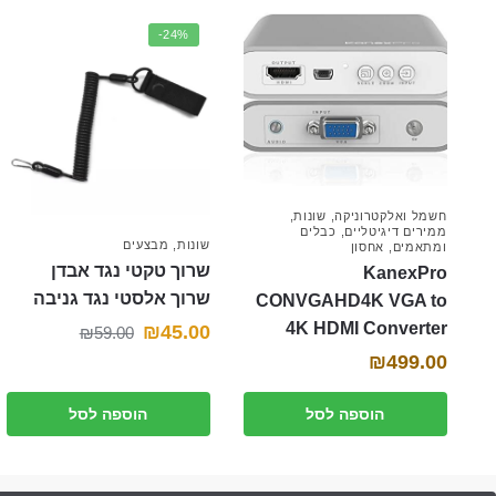
-24%
חשמל ואלקטרוניקה
,
שונות
,
ממירים דיגיטליים
,
כבלים
שונות
,
מבצעים
ומתאמים
,
אחסון
שרוך טקטי נגד אבדן
KanexPro
שרוך אלסטי נגד גניבה
CONVGAHD4K VGA to
4K HDMI Converter
המחיר
המחיר
₪
45.00
₪
59.00
₪
499.00
הנוכחי
המקורי
היה:
הוא:
הוספה לסל
הוספה לסל
₪59.00.
₪45.00.