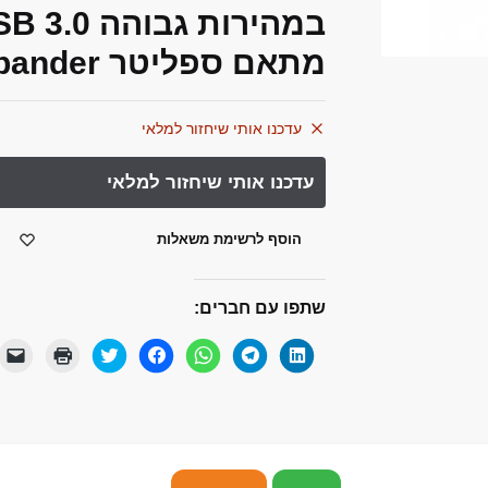
מתאם ספליטר USB Expander מחשב אבזרים
עדכנו אותי שיחזור למלאי
הוסף לרשימת משאלות
שתפו עם חברים:
ל
ל
ל
ל
ל
ל
י
ח
ח
ח
ח
ח
ח
ש
צ
י
י
י
צ
צ
ל
ו
צ
צ
צ
ו
ו
ל
כ
ה
ה
ה
כ
כ
ח
ד
ל
ל
ל
ד
ד
ו
י
ש
ש
ש
י
י
ץ
ל
י
י
י
ל
ל
כ
ש
ת
ת
ת
ש
ה
ד
ת
ו
ו
ו
ת
ד
י
ף
ף
ף
ף
ף
פ
ל
ב
ב
ב
ב
ב
י
ש