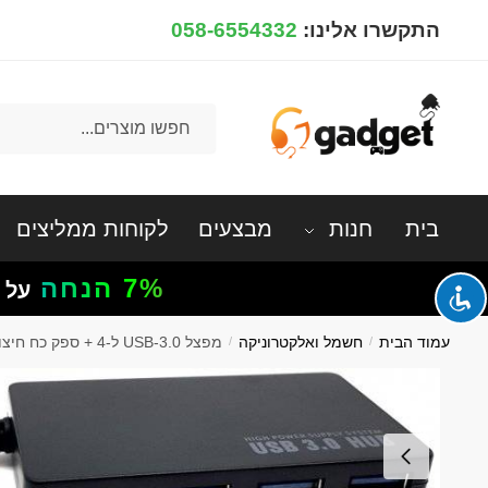
Ski
Ski
התקשרו אלינו:
058-6554332
t
t
navigatio
conten
חיפוש
עבור:
בית
חנות
מבצעים
לקוחות ממליצים
7%
הנחה
על 
עמוד הבית
/
חשמל ואלקטרוניקה
/
מפצל USB-3.0 ל-4 + ספק כח חיצוני