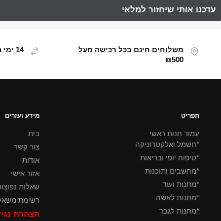
משלוחים חינם בכל רכישה מעל
14 ימי החזרת מוצר
₪500
תפריט
מידע ועזרים
עמוד חנות ראשי
בית
*חשמל ואלקטרוניקה
צור קשר
*טיפוח יופי ובריאות
אודות
*מחשבים ותוכנות
אזור אישי
*מתנות ועוד
שאלות נפוצו
*מתנות לאשה
רשימת משאל
*מתנות לגבר
הצהרת נגי