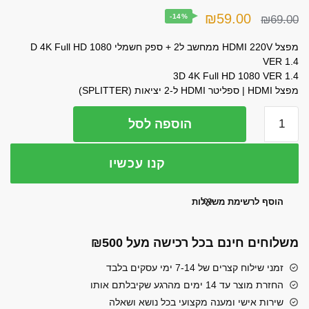
המחיר
המחיר
₪
59.00
-14%
₪
69.00
המקורי
הנוכחי
מפצל HDMI 220V ממחשב ל2 + ספק חשמלי D 4K Full HD 1080
היה:
הוא:
VER 1.4
3D 4K Full HD 1080 VER 1.4
₪59.00.
₪69.00.
מפצל HDMI | ספליטר HDMI ל-2 יציאות (SPLITTER)
כמות
הוספה לסל
של
מפצל
קנו עכשיו
אקטיבי
HDMI
ממכשיר
הוסף לרשימת משאלות
אחד
לשני
משלוחים חינם בכל רכישה מעל ₪500
מסכים
תומך
זמני שילוח קצרים של 7-14 ימי עסקים בלבד
1080p
החזרת מוצר עד 14 ימים מהרגע שקיבלתם אותו
ו-
שירות אישי ומענה מקצועי בכל נושא ושאלה