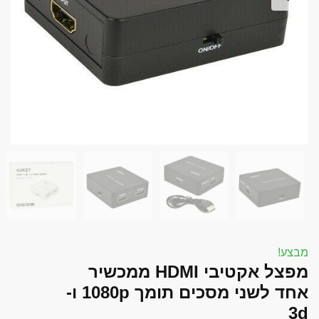
font_download
סמן קישורים
אפס את כל האפשרויות
cached
השאר פידבק
תצהיר נגישות
מבצע!
מפצל אקטיבי HDMI ממכשיר
אחד לשני מסכים תומך 1080p ו-
3d