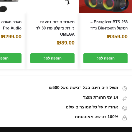
Energizer BTS 258 –
תאורת חירום נטענת
רמקול Bluetooth נייד
ניידת ציקלון פרו 30 לד
Pro Audio
OMEGA
₪
299.00
₪
359.00
₪
89.00
הוספה לסל
הוספה לסל
הוספה
משלוחים חינם בכל רכישה מעל ₪500
14 ימי החזרת מוצר
אחריות על כל המוצרים שלנו
100% רכישה מאובטחת