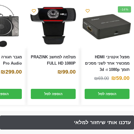
-14%
מפצל אקטיבי HDMI
מצלמה למחשב PRAZINK
ממכשיר אחד לשני מסכים
FULL HD 1080P
Pro Audio
תומך 1080p ו- 3d
₪
299.00
₪
99.00
המחיר
המחיר
₪
59.00
₪
69.00
הנוכחי
המקורי
הוספה לסל
הוספה לסל
הוספה
היה:
הוא:
₪69.00.
₪59.00.