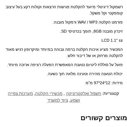
k
l
a
ס
י
פ
ק
e
e
t
ב
ט
ת
י
רשמקול דיגיטלי מיועד להקלטת פגישות הרצאות וקולות רקע בעל עיצוב
d
g
s
ו
ר
ח
ש
I
r
A
ק
(
ב
ו
קומפקטי וקל משקל.
n
a
p
(
נ
ח
ר
(
m
p
נ
פ
ל
ל
נ
(
(
פ
ת
ו
ח
פורמט הקלטה WAV / MP3 ורמקול מובנה.
פ
נ
נ
ת
ח
ן
ב
ת
פ
פ
ח
ב
ח
ר
ח
ת
ת
ב
ח
ד
י
זיכרון מובנה 8GB, תומך בכרטיסי SD.
ב
ח
ח
ח
ל
ש
ם
ח
ב
ב
ל
ו
)
ב
ל
ח
ח
ו
ן
א
צג "LCD 1.1
ו
ל
ל
ן
ח
י
ן
ו
ו
ח
ד
מ
ח
ן
ן
ד
ש
י
המכשיר מציע איכות הקלטה ברמה גבוהה במיוחד ומיקרופון רגיש מאוד
ד
ח
ח
ש
)
י
ש
ד
ד
)
ל
להקלטה מרחוק או של דיבור חלש.
)
ש
ש
(
)
)
נ
פ
פועל על סוללת ליטיום נטענת המאפשרת הפעלה רציפה ארוכה מיוחד.
ת
ח
ב
יכולת הטענה מהירה וטעינה מלאה תוך כשעה.
ח
ל
מידות: 12*24*97 מ"מ
ו
ן
ח
ד
קטגוריות:
חשמל ואלקטרוניקה
,
מכשירי הקלטה
,
מערכות צפייה
ש
)
ושמע
,
ציוד למשרד
מוצרים קשורים