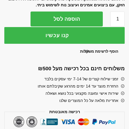
הזקן, עם ביצועים אמינים ועיצוב נוח לשימוש ביתי.
כמות
הוספה לסל
של
מכונת
קנו עכשיו
תספורת
ועיצוב
זקן
הוסף לרשימת משאלות
נטענת
Hyundai
משלוחים חינם בכל רכישה מעל ₪500
HAHC-
1330
זמני שילוח קצרים של 7-14 ימי עסקים בלבד
החזרת מוצר עד 14 ימים מהרגע שקיבלתם אותו
שירות אישי ומענה מקצועי בכל נושא ושאלה
אחריות מלאה על כל המוצרים שלנו
רכישה מאובטחת