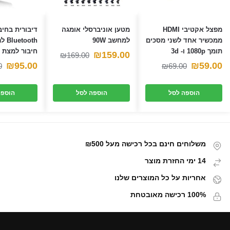
מפצל אקטיבי HDMI
מטען אוניברסלי אומגה
דיבורית בחיב
ממכשיר אחד לשני מסכים
למחשב 90W
ooth
תומך 1080p ו- 3d
חיבור למצת
המחיר
המחיר
₪
159.00
₪
169.00
המחיר
המחיר
₪
95.00
₪
59.00
0
₪
69.00
הנוכחי
המקורי
הנוכחי
המקורי
היה:
הוא:
הוספה לסל
הוספה לסל
הוספה
היה:
הוא:
₪169.00.
₪159.00.
₪69.00.
₪59.00.
משלוחים חינם בכל רכישה מעל ₪500
14 ימי החזרת מוצר
אחריות על כל המוצרים שלנו
100% רכישה מאובטחת