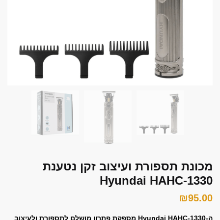
font_download
סמן קישורים
אפס את כל האפשרויות
cached
השאר פידבק
תצהיר נגישות
מכונת תספורת ועיצוב זקן נטענת
Hyundai HAHC-1330
₪
95.00
ה-Hyundai HAHC-1330 מספקת פתרון מושלם לתספורת ולעיצוב