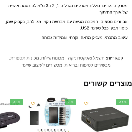
ש
ד
ד
)
ל
)
ש
ש
(
מסרקים נלווים: כוללת מסרקים בגדלים 1, 2 ו-3 מ"מ להתאמה אישית
)
)
נ
פ
של אורך החיתוך.
ת
ח
ב
אביזרים נוספים: המכונה מגיעה עם מברשת ניקוי, מגן להב, בקבוק שמן,
ח
ל
כיסוי אבק וכבל טעינה USB.
ו
ן
ח
עיצוב מתכתי: מעניק מראה יוקרתי ועמידות גבוהה.
ד
ש
)
קטגוריות:
חשמל ואלקטרוניקה
,
מכונות גילוח
,
מכונות תספורת
,
מכשירים לטיפוח ובריאות
,
מכשירים לעיצוב שיער
מוצרים קשורים
-10%
-6%
-14%