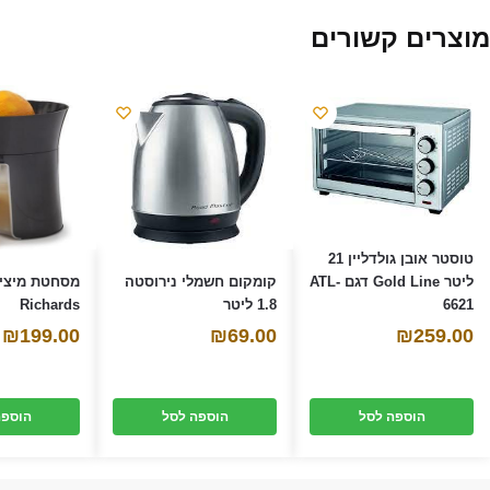
ו
ן
מוצרים קשורים
ח
ד
ש
)
טוסטר אובן גולדליין 21
קומקום חשמלי נירוסטה
ליטר Gold Line דגם ATL-
1.8 ליטר
Richards
6621
₪
199.00
₪
69.00
₪
259.00
הוספה לסל
הוספה לסל
הוספה