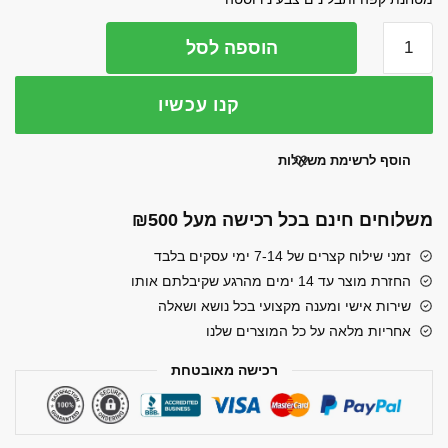
היה:
הוא:
כמות
הוספה לסל
₪141.00.
₪149.00.
של
מטחנת
קנו עכשיו
HYUNDAI
קפה/תבלינים
110
הוסף לרשימת משאלות
גרם
300W
משלוחים חינם בכל רכישה מעל ₪500
דגם
HABT-
זמני שילוח קצרים של 7-14 ימי עסקים בלבד
9430
החזרת מוצר עד 14 ימים מהרגע שקיבלתם אותו
שירות אישי ומענה מקצועי בכל נושא ושאלה
אחריות מלאה על כל המוצרים שלנו
רכישה מאובטחת