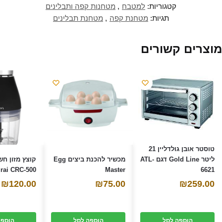
)
)
נ
קטגוריות:
למטבח
,
מטחנות קפה ותבלינים
פ
ת
תגיות:
מטחנת קפה
,
מטחנת תבלינים
ח
ב
ח
ל
ו
מוצרים קשורים
ן
ח
ד
ש
)
טוסטר אובן גולדליין 21
מכשיר להכנת ביצים Egg
קוצץ מזון חש
ליטר Gold Line דגם ATL-
rai CRC-500
Master
6621
₪
120.00
₪
75.00
₪
259.00
הוספה לסל
הוספה לסל
הוספה