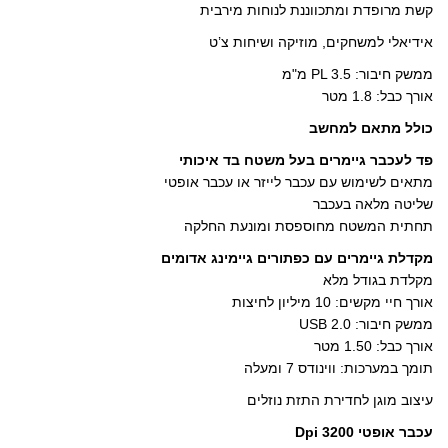
ש
ד
ד
)
ל
קשת מרופדת ומתכווננת לנוחות מירבית
)
ש
ש
(
)
)
נ
פ
אידיאלי למשחקים, מוזיקה ושיחות צ’ט
ת
ח
ב
ממשק חיבור: PL 3.5 מ"מ
ח
ל
אורך כבל: 1.8 מטר
ו
ן
ח
כולל מתאם למחשב
ד
ש
)
פד לעכבר גיימרים בעל משטח בד איכותי
מתאים לשימוש עם עכבר לייזר או עכבר אופטי
שליטה מלאה בעכבר
תחתית המשטח מחוספסת ומונעת החלקה
מקדלת גיימרים עם כפתורים גיימינג אדומים
מקלדת בגודל מלא
אורך חיי מקשים: 10 מיליון לחיצות
ממשק חיבור:
2.0
USB
אורך כבל: 1.50 מטר
תומך במערכות: ווינודס 7 ומעלה
עיצוב מוגן לחדירת התזת נוזלים
עכבר אופטי 3200 Dpi