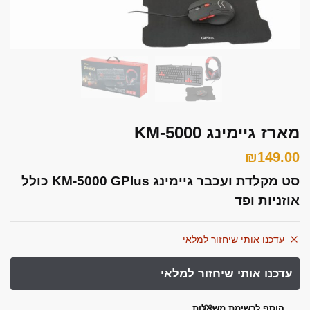
font_download
סמן קישורים
אפס את כל האפשרויות
cached
השאר פידבק
תצהיר נגישות
מארז גיימינג KM-5000
₪
149.00
סט ‏מקלדת ועכבר גיימינג KM-5000 GPlus כולל
אוזניות ופד
עדכנו אותי שיחזור למלאי
הוסף לרשימת משאלות