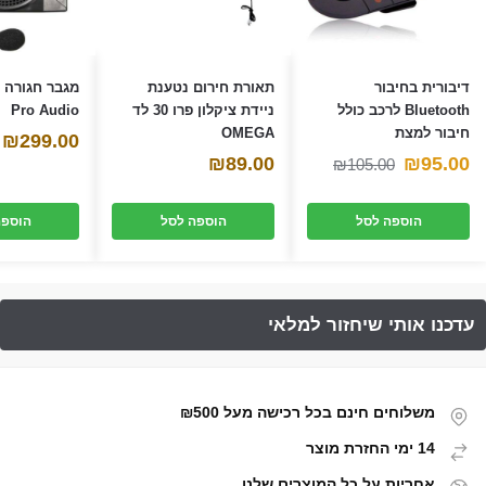
דיבורית בחיבור
תאורת חירום נטענת
Bluetooth לרכב כולל
ניידת ציקלון פרו 30 לד
Pro Audio
חיבור למצת
OMEGA
₪
299.00
המחיר
המחיר
₪
89.00
₪
95.00
₪
105.00
הנוכחי
המקורי
הוספה לסל
הוספה לסל
הוספה
היה:
הוא:
₪105.00.
₪95.00.
משלוחים חינם בכל רכישה מעל ₪500
14 ימי החזרת מוצר
אחריות על כל המוצרים שלנו