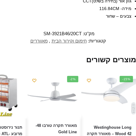
גוון אור (בחירה בשלט)CCT
ח
ל
מידה- 116.84CM
ו
ן
צבעים – שחור
ח
ד
ש
)
מק"ט:
SM-3921B46/20CT
קטגוריות:
חימום וקירור הבית
,
מאווררים
מוצרים קשורים
-2%
-15%
מאוורר תקרה טורבו 48-
Westinghouse Long
תנור נירוסטה
Gold Line
Wood 42 – מאוורר תקרה
מרובע TL