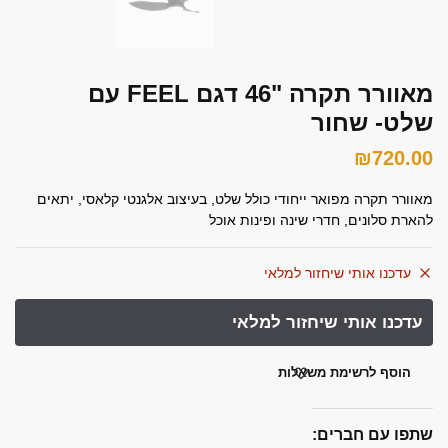
font_download
סמן קישורים
אפס את כל האפשרויות
cached
מאוורר תקרה "46 דגם FEEL עם
השאר פידבק
שלט- שחור
תצהיר נגישות
₪
720.00
מאוורר תקרה מפואר ייחודי כולל שלט, בעיצוב אלגנטי קלאסי, יתאים
להארת סלונים, חדרי שינה ופינות אוכל
עדכנו אותי שיחזור למלאי
הוסף לרשימת משאלות
שתפו עם חברים: