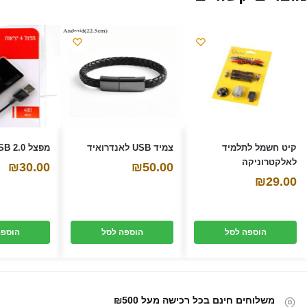
)
ש
ש
(
)
)
נ
פ
ת
ח
ב
ח
ל
ו
ן
ח
ד
ש
)
קיט חשמל לתלמיד
צמיד USB לאנדרואיד
מפצל USB 2.0 ל4 יציאות
לאלקטרוניקה
₪
30.00
₪
50.00
₪
29.00
הוספה לסל
הוספה לסל
הוספה
משלוחים חינם בכל רכישה מעל ₪500