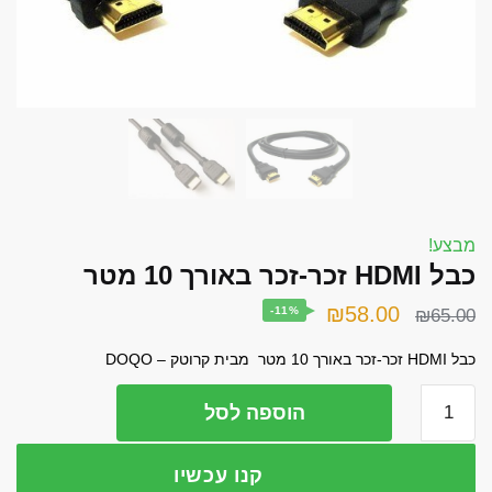
font_download
סמן קישורים
אפס את כל האפשרויות
cached
השאר פידבק
תצהיר נגישות
מבצע!
כבל HDMI זכר-זכר באורך 10 מטר
המחיר
המחיר
₪
58.00
-11%
₪
65.00
המקורי
הנוכחי
כבל HDMI זכר-זכר באורך 10 מטר מבית קרוטק – DOQO
היה:
הוא:
כמות
הוספה לסל
₪58.00.
₪65.00.
של
כבל
קנו עכשיו
HDMI