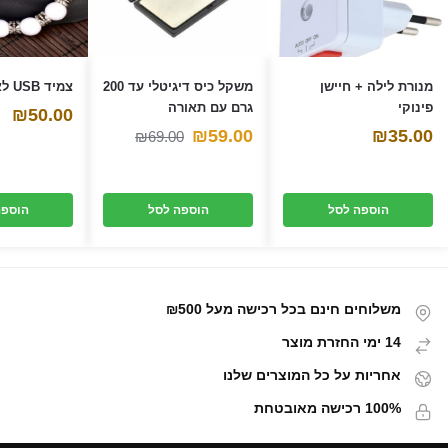
ש
)
מנורת לילה + חיישן
משקל כיס דיגיטלי עד 200
צמיד USB לאיפון
פינוקי
גרם עם תאורה
₪
50.00
המחיר
המחיר
₪
59.00
₪
35.00
₪
69.00
הנוכחי
המקורי
היה:
הוא:
הוספה לסל
הוספה לסל
הוספה
₪69.00.
₪59.00.
משלוחים חינם בכל רכישה מעל ₪500
14 ימי החזרת מוצר
אחריות על כל המוצרים שלנו
100% רכישה מאובטחת