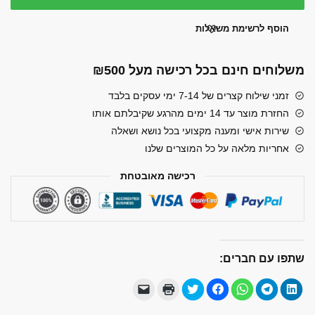
זכר-זכר
באורך
הוסף לרשימת משאלות
10
מטר
משלוחים חינם בכל רכישה מעל ₪500
זמני שילוח קצרים של 7-14 ימי עסקים בלבד
החזרת מוצר עד 14 ימים מהרגע שקיבלתם אותו
שירות אישי ומענה מקצועי בכל נושא ושאלה
אחריות מלאה על כל המוצרים שלנו
רכישה מאובטחת
שתפו עם חברים:
ל
ל
ל
ל
ל
ל
י
ח
ח
ח
ח
ח
ח
ש
צ
י
י
י
צ
צ
ל
ו
צ
צ
צ
ו
ו
ל