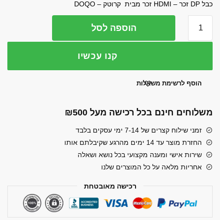
כבל DP זכר – HDMI זכר מבית קרוטק – DOQO
היה:
הוא:
כמות
הוספה לסל
₪33.00.
₪49.00.
של
כבל
קנו עכשיו
DP
male-
HDMI
הוסף לרשימת משאלות
Male
1.8m
משלוחים חינם בכל רכישה מעל ₪500
זמני שילוח קצרים של 7-14 ימי עסקים בלבד
החזרת מוצר עד 14 ימים מהרגע שקיבלתם אותו
שירות אישי ומענה מקצועי בכל נושא ושאלה
אחריות מלאה על כל המוצרים שלנו
רכישה מאובטחת