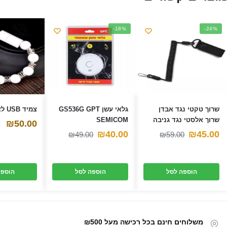
)
ש
ש
(
)
)
נ
פ
ת
ח
-18%
-24%
ב
ח
ל
ו
ן
ח
ד
ש
)
שרוך טקטי נגד אבדן
גלאי עשן GS536G GPT
צמיד USB לאיפון
שרוך אלסטי נגד גניבה
SEMICOM
₪
50.00
המחיר
המחיר
המחיר
המחיר
₪
40.00
₪
45.00
₪
49.00
₪
59.00
הנוכחי
המקורי
הנוכחי
המקורי
היה:
הוא:
היה:
הוא:
הוספה לסל
הוספה לסל
הוספה
₪49.00.
₪40.00.
₪59.00.
₪45.00.
משלוחים חינם בכל רכישה מעל ₪500