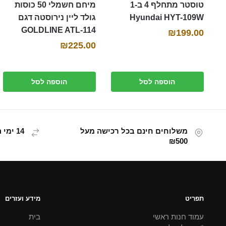
טוסטר מתחלף 4 ב-1
מיחם חשמלי 50 כוסות
Hyundai HYT-109W
גולד ליין נירוסטה דגם
GOLDLINE ATL-114
₪
199.00
₪
225.00
הוספה לסל
הוספה לסל
משלוחים חינם בכל רכישה מעל
14 ימי החזרת מוצר
₪500
תפריט
מידע ועזרים
עמוד חנות ראשי
בית