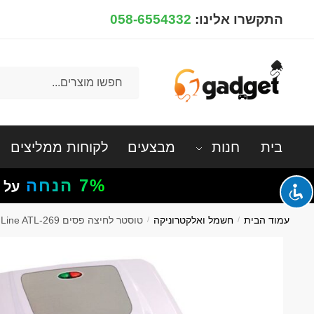
Ski
Ski
התקשרו אלינו:
058-6554332
t
t
navigatio
conten
חיפוש
עבור:
בית
חנות
מבצעים
לקוחות ממליצים
7%
הנחה
על 
עמוד הבית
/
חשמל ואלקטרוניקה
/
טוסטר לחיצה פסים GoldLine ATL-269