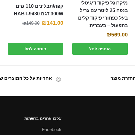
מיקרוגל פיקוד דיגיטלי
קפה/תבלינים 110 גרם
בנפח 25 ליטר עם גריל
300W דגם HABT-9430
בעל כפתורי פיקוד קלים
המחיר
המחיר
₪
141.00
₪
149.00
בתפעול – בעברית
הנוכחי
המקורי
₪
569.00
היה:
הוא:
₪149.00.
₪141.00.
הוספה לסל
הוספה לסל
אחריות על כל המוצרים של
עקבו אחרינו ברשתות
Facebook