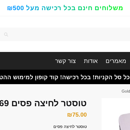
משלוחים חינם בכל רכישה מעל ₪500
חיפוש
מאמרים
אודות
צור קשר
כל סל הקניות! בכל רכישה! קוד קופון למימוש ההט
טוסטר לחיצה פסים GoldLine ATL-269
₪
75.00
טוסטר לחיצה פסים