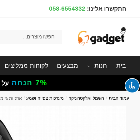
Ski
Ski
התקשרו אלינו:
058-6554332
t
t
navigatio
conten
חיפוש
עבור:
בית
חנות
מבצעים
לקוחות ממליצים
7%
הנחה
על 
עמוד הבית
/
חשמל ואלקטרוניקה
/
מערכות צפייה ושמע
/
אוזניות גיימינג ‏ח