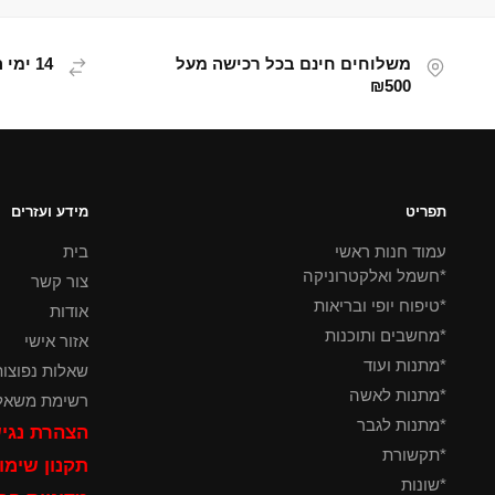
משלוחים חינם בכל רכישה מעל
14 ימי החזרת מוצר
₪500
תפריט
מידע ועזרים
עמוד חנות ראשי
בית
*חשמל ואלקטרוניקה
צור קשר
*טיפוח יופי ובריאות
אודות
*מחשבים ותוכנות
אזור אישי
*מתנות ועוד
שאלות נפוצו
*מתנות לאשה
רשימת משאל
*מתנות לגבר
הצהרת נגי
*תקשורת
תקנון שימ
*שונות