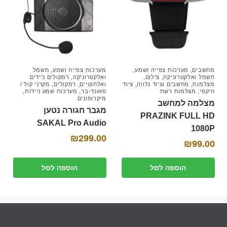
מחשבים
,
מערכות צפייה ושמע
,
מערכות צפייה ושמע
,
חשמל
חשמל ואלקטרוניקה
,
צילום
,
ואלקטרוניקה
,
רמקולים ניידים
מצלמות
,
מחשבים וציוד נלווה
,
ציוד
ואלחוטיים
,
רמקולים
,
מקרני קול /
היקפי
,
מצלמות רשת
סאונד-בר
,
מערכות שמע ניידות
,
מיקרופונים
מצלמה למחשב
מגבר חגורה נטען
PRAZINK FULL HD
SAKAL Pro Audio
1080P
₪
299.00
₪
99.00
הוספה לסל
הוספה לסל