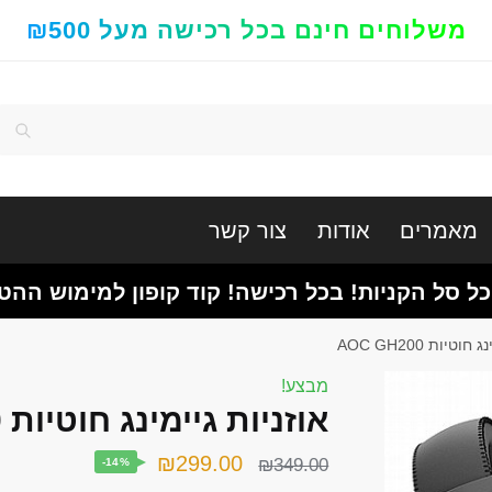
משלוחים חינם בכל רכישה מעל ₪500
חיפוש
מאמרים
אודות
צור קשר
כל סל הקניות! בכל רכישה! קוד קופון למימוש ההט
וטיות AOC GH200
מבצע!
אוזניות גיימינג ‏חוטיות AOC GH200
המחיר
המחיר
₪
299.00
₪
349.00
-14%