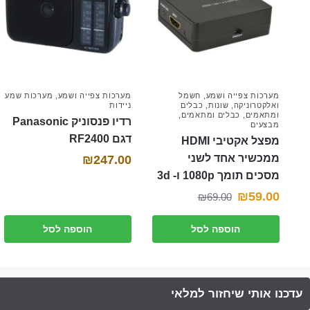
מערכות צפייה ושמע
,
חשמל
מערכות צפייה ושמע
,
מערכות שמע
ואלקטרוניקה
,
שונות
,
כבלים
ניידות
ומתאמים
,
כבלים ומתאמים
,
רדיו פנסוניק Panasonic
מבצעים
דגם RF2400
מפצל אקטיבי HDMI
ממכשיר אחד לשני
₪
247.00
מסכים תומך 1080p ו- 3d
המחיר
המחיר
₪
59.00
₪
69.00
הנוכחי
המקורי
הוספה לסל
הוספה לסל
היה:
הוא:
₪69.00.
₪59.00.