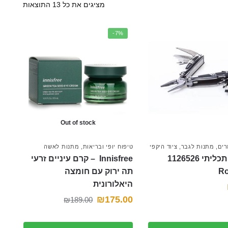
מציגים את כל ⁦13⁩ התוצאות
-7%
Out of stock
רים
,
מתנות לגבר
,
ציוד היקפי
טיפוח יופי ובריאות
,
מתנות לאשה
‏אולר רב תכליתי 1126526
Innisfree ‏ – קרם עיניים זרעי
Ro
תה ירוק עם חומצה
היאלורונית
המחיר
המחיר
₪
175.00
₪
189.00
הנוכחי
המקורי