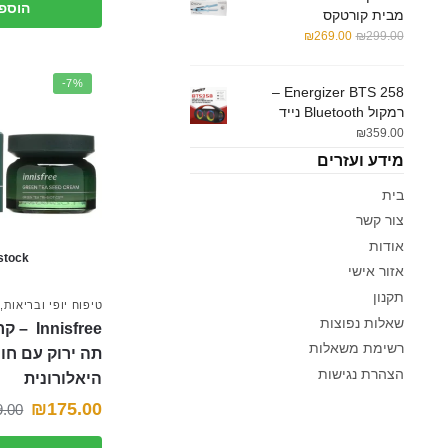
הוספ
מבית קורטקס
המחיר
המחיר
₪
269.00
₪
299.00
המקורי
הנוכחי
היה:
הוא:
-7%
Energizer BTS 258 –
₪269.00.
₪299.00.
רמקול Bluetooth נייד
₪
359.00
מידע ועזרים
בית
צור קשר
אודות
 stock
אזור אישי
תקנון
טיפוח יופי ובריאות
,
שאלות נפוצות
nnisfree
רשימת משאלות
תה ירוק עם חו
הצהרת נגישות
היאלורונית
₪
175.00
9.00