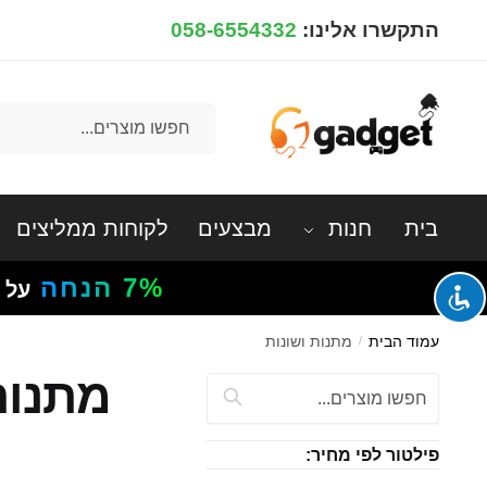
Ski
Ski
התקשרו אלינו:
058-6554332
t
t
navigatio
conten
חיפוש
עבור:
בית
חנות
מבצעים
לקוחות ממליצים
7%
הנחה
על 
עמוד הבית
/
מתנות ושונות
מתנות
חיפוש:
פילטור לפי מחיר: