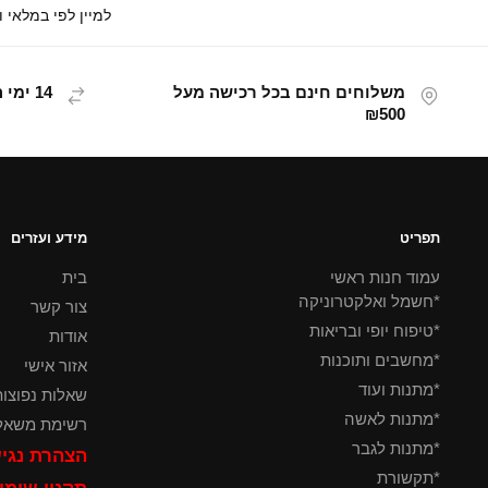
משלוחים חינם בכל רכישה מעל
14 ימי החזרת מוצר
₪500
תפריט
מידע ועזרים
עמוד חנות ראשי
בית
*חשמל ואלקטרוניקה
צור קשר
*טיפוח יופי ובריאות
אודות
*מחשבים ותוכנות
אזור אישי
*מתנות ועוד
שאלות נפוצו
*מתנות לאשה
רשימת משאל
*מתנות לגבר
הצהרת נגי
*תקשורת