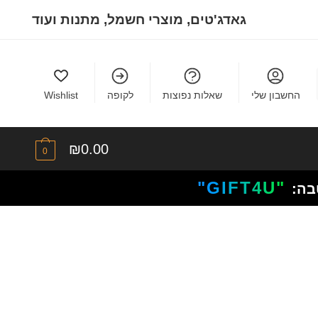
גאדג'טים, מוצרי חשמל, מתנות ועוד
החשבון שלי
שאלות נפוצות
לקופה
Wishlist
₪
0.00
0
"GIFT4U"
בה: