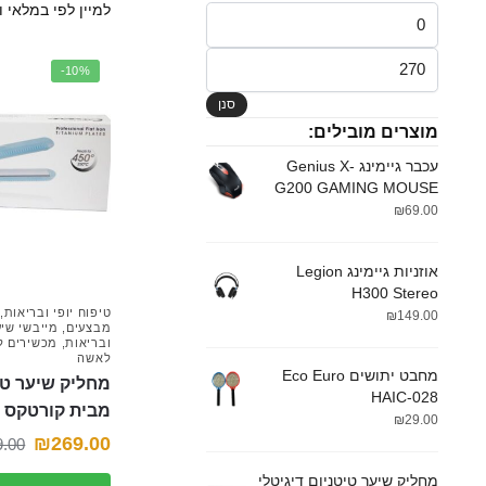
מחיר
מינימלי
מחיר
-10%
מקסימלי
סנן
מוצרים מובילים:
עכבר גיימינג Genius X-
G200 GAMING MOUSE
₪
69.00
אוזניות גיימינג Legion
H300 Stereo
טיפוח יופי ובריאות
,
₪
149.00
מבצעים
,
מייבשי שי
ובריאות
,
מכשירים ל
לאשה
מחבט יתושים Eco Euro
מחליק שיער טיט
HAIC-028
מבית קורטקס
₪
29.00
₪
269.00
9.00
מחליק שיער טיטניום דיגיטלי