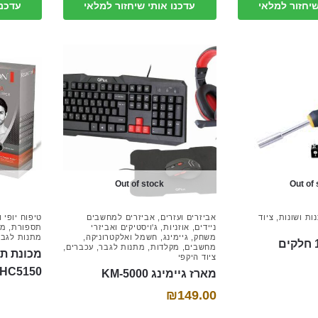
שיחזור למלאי
עדכנו אותי שיחזור למלאי
עדכנו
היה:
הוא:
₪199.00.
₪189.00.
₪189.00.
₪175.00.
Out of stock
Out of
ות ושונות
,
ציוד
אביזרים ועזרים
,
אביזרים למחשבים
טיפוח יופי 
ניידים
,
אוזניות
,
ג'ויסטיקים ואביזרי
תספורת
,
מכ
משחק
,
גיימינג
,
חשמל ואלקטרוניקה
,
מתנות לגבר
מחשבים
,
מקלדות
,
מתנות לגבר
,
עכברים
,
מכונת ת
ציוד היקפי
 HC5150
מארז גיימינג KM-5000
₪
149.00