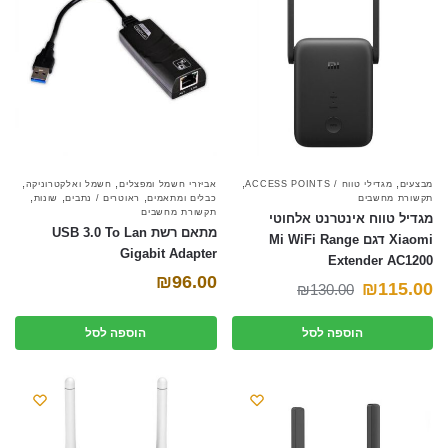
font_download
סמן קישורים
אפס את כל האפשרויות
cached
השאר פידבק
תצהיר נגישות
,
,
,
,
מבצעים
מגדילי טווח / ACCESS POINTS
אביזרי חשמל ומפצלים
חשמל ואלקטרוניקה
,
,
,
תקשורת מחשבים
כבלים ומתאמים
ראוטרים / נתבים
שונות
תקשורת מחשבים
מגדיל טווח אינטרנט אלחוטי
מתאם רשת USB 3.0 To Lan
Xiaomi דגם Mi WiFi Range
Gigabit Adapter
Extender AC1200
₪
96.00
המחיר
המחיר
₪
115.00
₪
130.00
הנוכחי
המקורי
הוספה לסל
הוספה לסל
היה:
הוא:
₪130.00.
₪115.00.