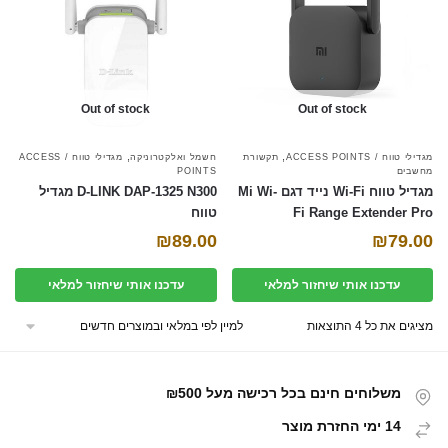
Out of stock
Out of stock
,
,
מגדילי טווח / ACCESS POINTS
תקשורת
חשמל ואלקטרוניקה
מגדילי טווח / ACCESS
מחשבים
POINTS
מגדיל טווח Wi-Fi נייד דגם Mi Wi-
D-LINK DAP-1325 N300 מגדיל
Fi Range Extender Pro
טווח
₪
89.00
₪
79.00
עדכנו אותי שיחזור למלאי
עדכנו אותי שיחזור למלאי
מציגים את כל ⁦4⁩ התוצאות
משלוחים חינם בכל רכישה מעל ₪500
14 ימי החזרת מוצר