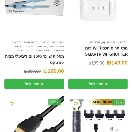
,
,
,
,
חשמל ואלקטרוניקה
מבצעים
טיפוח יופי ובריאות
טיפוח שיער
מבצעים
,
,
מייבשי שיער
מכשירים לטיפוח ובריאות
מתג תריס חכם WIFI דגם
,
מכשירים לעיצוב שיער
מתנות לאשה
SMARTR WF-SHUTTER
מחליק שיער טיטניום דיגיטלי מבית
המחיר
המחיר
₪
149.00
199.00
₪
קורטקס
המחיר
המחיר
הנוכחי
המקורי
269.00
₪
₪
299.00
הנוכחי
המקורי
היה:
הוא:
הוספה לסל
הוספה לסל
היה:
הוא:
₪199.00.
₪149.00.
₪299.00.
₪269.00.
-49%
-39%