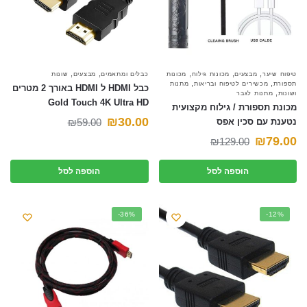
,
,
,
,
,
טיפוח שיער
מבצעים
מכונות גילוח
מכונות
כבלים ומתאמים
מבצעים
שונות
,
,
תספורת
מכשירים לטיפוח ובריאות
מתנות
כבל HDMI ל HDMI באורך 2 מטרים
,
ושונות
מתנות לגבר
Gold Touch 4K Ultra HD
מכונת תספורת / גילוח מקצועית
המחיר
המחיר
₪
30.00
נטענת עם סכין אפס
59.00
₪
המחיר
המחיר
79.00
₪
הנוכחי
המקורי
₪
129.00
הנוכחי
המקורי
היה:
הוא:
הוספה לסל
הוספה לסל
היה:
הוא:
₪59.00.
₪30.00.
₪129.00.
₪79.00.
-36%
-12%