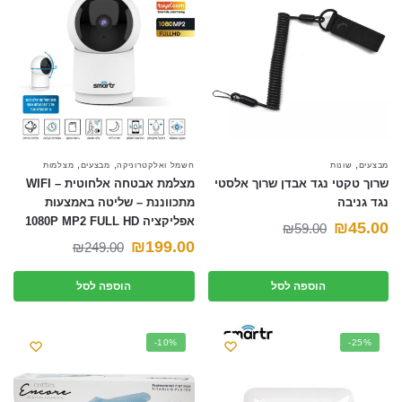
,
,
,
מבצעים
שונות
חשמל ואלקטרוניקה
מבצעים
מצלמות
שרוך טקטי נגד אבדן שרוך אלסטי
מצלמת אבטחה אלחוטית – WIFI
נגד גניבה
מתכווננת – שליטה באמצעות
אפליקציה 1080P MP2 FULL HD
המחיר
המחיר
₪
45.00
₪
59.00
המחיר
המחיר
₪
199.00
₪
249.00
הנוכחי
המקורי
הנוכחי
המקורי
היה:
הוא:
הוספה לסל
הוספה לסל
היה:
הוא:
₪59.00.
₪45.00.
₪249.00.
₪199.00.
-10%
-25%