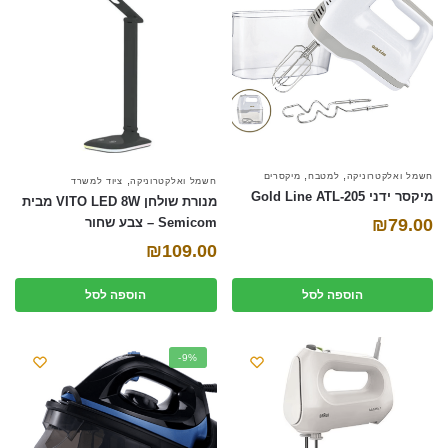
,
,
חשמל ואלקטרוניקה
למטבח
מיקסרים
,
חשמל ואלקטרוניקה
ציוד למשרד
‏מיקסר ידני Gold Line ATL-205
מנורת שולחן VITO LED 8W מבית
₪
79.00
Semicom – צבע שחור
₪
109.00
הוספה לסל
הוספה לסל
-9%