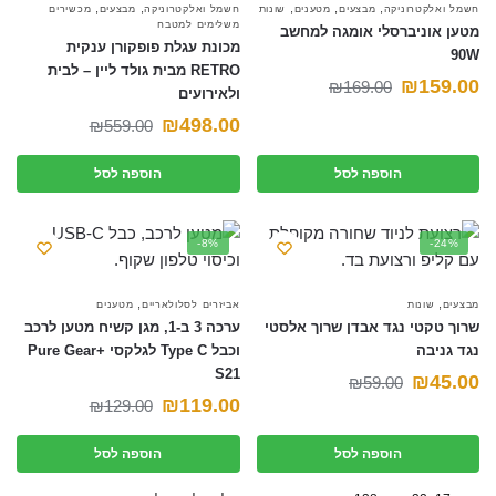
,
,
,
,
,
חשמל ואלקטרוניקה
מבצעים
מטענים
שונות
חשמל ואלקטרוניקה
מבצעים
מכשירים
משלימים למטבח
מטען אוניברסלי אומגה למחשב
מכונת עגלת פופקורן ענקית
90W
RETRO מבית גולד ליין – לבית
המחיר
המחיר
₪
159.00
₪
169.00
ולאירועים
הנוכחי
המקורי
המחיר
המחיר
₪
498.00
₪
559.00
היה:
הוא:
הנוכחי
המקורי
הוספה לסל
הוספה לסל
₪169.00.
₪159.00.
היה:
הוא:
₪559.00.
₪498.00.
-8%
-24%
,
,
מבצעים
שונות
אביזרים לסלולאריים
מטענים
שרוך טקטי נגד אבדן שרוך אלסטי
ערכה 3 ב-1, מגן קשיח מטען לרכב
נגד גניבה
וכבל Type C לגלקסי +Pure Gear
S21
המחיר
המחיר
₪
45.00
₪
59.00
המחיר
המחיר
₪
119.00
₪
129.00
הנוכחי
המקורי
הנוכחי
המקורי
היה:
הוא:
הוספה לסל
הוספה לסל
היה:
הוא:
₪59.00.
₪45.00.