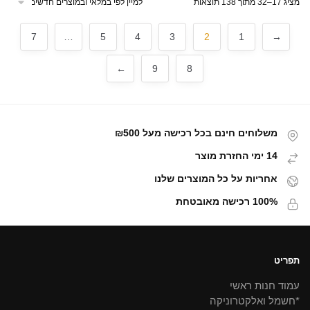
₪129.00.
₪119.00.
מציג 17–32 מתוך 138 תוצאות
7
…
5
4
3
2
1
→
←
9
8
משלוחים חינם בכל רכישה מעל ₪500
14 ימי החזרת מוצר
אחריות על כל המוצרים שלנו
100% רכישה מאובטחת
תפריט
עמוד חנות ראשי
*חשמל ואלקטרוניקה