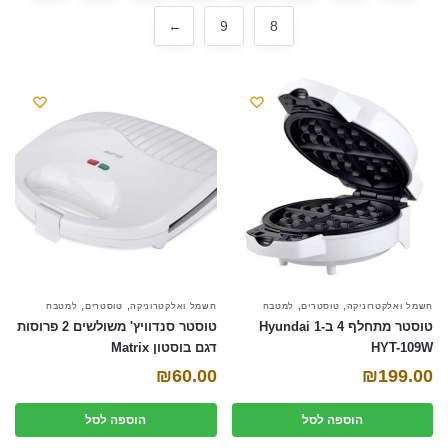
←
9
8
font_download
סמן קישורים
אפס את כל האפשרויות
cached
השאר פידבק
תצהיר נגישות
,
,
,
,
חשמל ואלקטרוניקה
טוסטרים
למטבח
חשמל ואלקטרוניקה
טוסטרים
למטבח
טוסטר מתחלף 4 ב-1 Hyundai
טוסטר סנדוויץ' משולשים 2 פרוסות
HYT-109W
דגם בוסטון Matrix
₪
60.00
₪
199.00
הוספה לסל
הוספה לסל