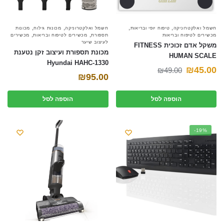
,
,
,
,
חשמל ואלקטרוניקה
טיפוח יופי ובריאות
חשמל ואלקטרוניקה
מכונות גילוח
מכונות
,
,
מכשירים לטיפוח ובריאות
תספורת
מכשירים לטיפוח ובריאות
מכשירים
לעיצוב שיער
משקל אדם זכוכית FITNESS
מכונת תספורת ועיצוב זקן נטענת
HUMAN SCALE
Hyundai HAHC-1330
המחיר
המחיר
₪
45.00
₪
49.00
₪
95.00
הנוכחי
המקורי
היה:
הוא:
הוספה לסל
הוספה לסל
₪49.00.
₪45.00.
-19%