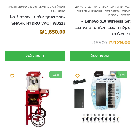
,
,
,
,
אביזרים ועזרים
אביזרים למחשבים ניידים
חשמל ואלקטרוניקה
מכונות שטיפה וטאטוא
,
,
חשמל ואלקטרוניקה
מחשבים וציוד נלווה
שואבי אבק
,
מקלדות
עכברים
שואב שוטף אלחוטי שארק 3 ב-1
Lenovo 510 Wireless Set –
SHARK HYDRO VAC | WD213
מקלדת ועכבר אלחוטיים בעיצוב
₪
1,650.00
דק ואלגנטי
המחיר
המחיר
₪
129.00
₪
159.00
הנוכחי
המקורי
הוספה לסל
הוספה לסל
היה:
הוא:
₪159.00.
₪129.00.
-11%
-6%