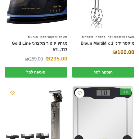
,
,
,
חשמל ואלקטרוניקה
למטבח
מיקסרים
חשמל ואלקטרוניקה
מגהצים
‏מיקסר ידני Braun MultiMix 1
מגהץ קיטור מקצועי Gold Line
ATL-113
₪
160.00
המחיר
המחיר
₪
235.00
₪
259.00
הנוכחי
המקורי
הוספה לסל
הוספה לסל
היה:
הוא:
₪259.00.
₪235.00.
-8%