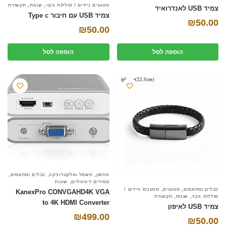
,
,
מטענים ניידים / סוללות גיבוי
שונות
תקשורת
צמיד USB לאנדרואיד
צמיד USB עם חיבור Type c
₪
50.00
₪
50.00
הוספה לסל
הוספה לסל
,
,
,
אחסון
חשמל ואלקטרוניקה
כבלים ומתאמים
,
ממירים דיגיטליים
שונות
,
,
כבלים ומתאמים
מטענים
מטענים ניידים /
KanexPro CONVGAHD4K VGA
,
,
סוללות גיבוי
שונות
תקשורת
to 4K HDMI Converter
צמיד USB לאיפון
₪
499.00
₪
50.00