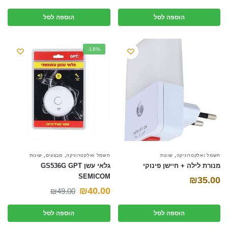
הוספה לסל
הוספה לסל
-18%
,
,
,
חשמל ואלקטרוניקה
שונות
חשמל ואלקטרוניקה
מבצעים
שונות
מנורת לילה + חיישן פינוקי
גלאי עשן GS536G GPT
SEMICOM
₪
35.00
המחיר
המחיר
₪
40.00
₪
49.00
הנוכחי
המקורי
הוספה לסל
הוספה לסל
היה:
הוא: