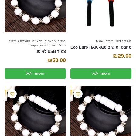
,
,
,
קוטלי / דוחי יתושים
שונות
כבלים ומתאמים
מטענים
מטענים ניידים /
,
,
סוללות גיבוי
שונות
תקשורת
מחבט יתושים Eco Euro HAIC-028
צמיד USB לאיפון
₪
29.00
₪
50.00
הוספה לסל
הוספה לסל