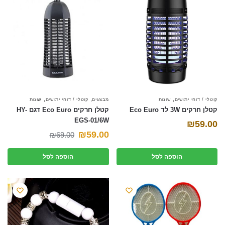
,
,
,
קוטלי / דוחי יתושים
שונות
מבצעים
קוטלי / דוחי יתושים
שונות
קטלן חרקים 3W לד Eco Euro
קטלן חרקים Eco Euro דגם HY-
EGS-01/6W
₪
59.00
המחיר
המחיר
₪
59.00
₪
69.00
הנוכחי
המקורי
הוספה לסל
הוספה לסל
היה:
הוא:
₪69.00.
₪59.00.