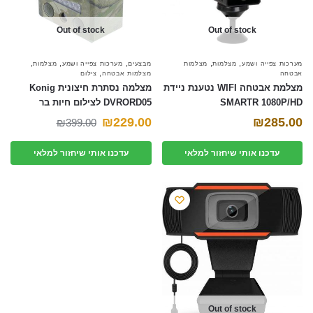
Out of stock
Out of stock
,
,
,
,
,
מערכות צפייה ושמע
מצלמות
מצלמות
מבצעים
מערכות צפייה ושמע
מצלמות
,
אבטחה
מצלמות אבטחה
צילום
מצלמת אבטחה WIFI נטענת ניידת
מצלמה נסתרת חיצונית Konig
SMARTR 1080P/HD
DVRORD05 לצילום חיות בר
המחיר
המחיר
₪
229.00
₪
285.00
₪
399.00
הנוכחי
המקורי
עדכנו אותי שיחזור למלאי
עדכנו אותי שיחזור למלאי
היה:
הוא:
₪399.00.
₪229.00.
Out of stock