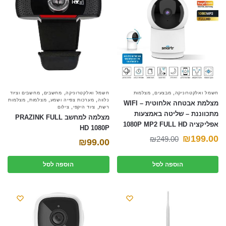
font_download
סמן קישורים
אפס את כל האפשרויות
cached
השאר פידבק
תצהיר נגישות
,
,
,
,
חשמל ואלקטרוניקה
מבצעים
מצלמות
חשמל ואלקטרוניקה
מחשבים
מחשבים וציוד
,
,
,
נלווה
מערכות צפייה ושמע
מצלמות
מצלמות
מצלמת אבטחה אלחוטית – WIFI
,
,
רשת
ציוד היקפי
צילום
מתכווננת – שליטה באמצעות
מצלמה למחשב PRAZINK FULL
אפליקציה 1080P MP2 FULL HD
HD 1080P
המחיר
המחיר
₪
199.00
₪
249.00
₪
99.00
הנוכחי
המקורי
הוספה לסל
הוספה לסל
היה:
הוא:
₪249.00.
₪199.00.