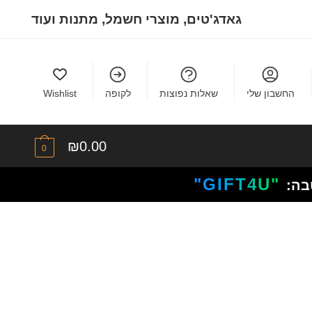
גאדג'טים, מוצרי חשמל, מתנות ועוד
החשבון שלי
שאלות נפוצות
לקופה
Wishlist
₪
0.00
0
"GIFT4U"
בה: