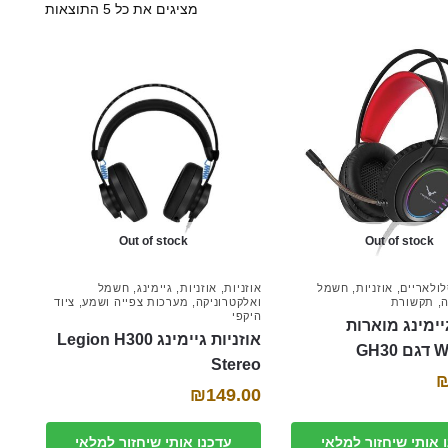
מציגים את כל ⁦5⁩ התוצאות
Out of stock
Out of stock
לולאריים
,
אוזניות
,
חשמל
אוזניות
,
אוזניות
,
גיימינג
,
חשמל
ה
,
תקשורת
ואלקטרוניקה
,
מערכות צפייה ושמע
,
ציוד
היקפי
יימינג מוארות
אוזניות גיימינג Legion H300
GH
Stereo
₪
149.00
 אותי שיחזור למלאי
עדכנו אותי שיחזור למלאי