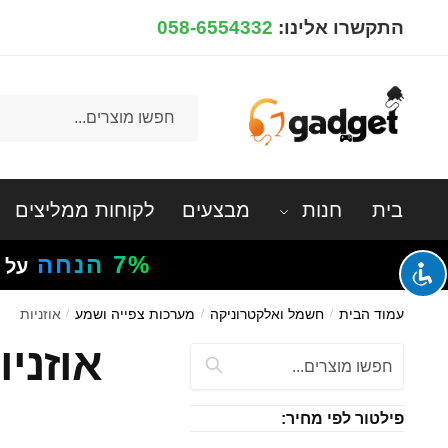
Ski
Ski
התקשרו אלינו:
058-6554332
t
t
navigatio
conten
חיפוש
עבור:
בית
חנות
מבצעים
לקוחות ממליצים
7%
הנחה
על 
עמוד הבית
/
חשמל ואלקטרוניקה
/
מערכות צפייה ושמע
/
אוזניות
אוזניו
חיפוש:
פילטור לפי מחיר: