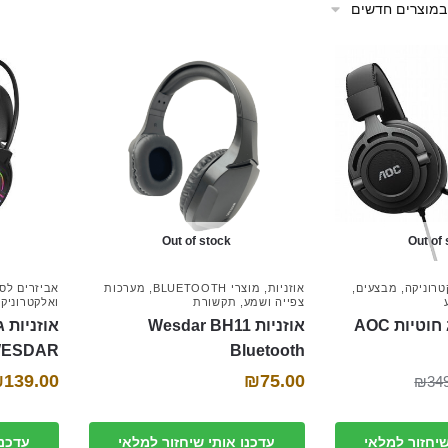
Out of stock
Out of
רוניקה
,
מבצעים
,
אוזניות
,
מוצרי BLUETOOTH
,
מערכות
אביזרים לס
צפייה ושמע
,
תקשורת
ואלקטרוניק
אוזניות גיימינג ‏חוטיות AOC
אוזניות Wesdar BH11
אוזניות ג
Bluetooth
WESDAR דגם 30
המחיר
המחיר
₪
139.00
₪
75.00
₪
34
הנוכחי
המקורי
היה:
הוא:
שיחזור למלאי
עדכנו אותי שיחזור למלאי
עדכנו