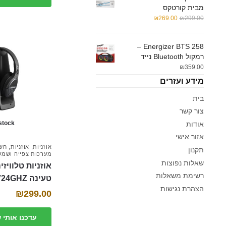
מבית קורטקס
המחיר
המחיר
₪
269.00
₪
299.00
המקורי
הנוכחי
היה:
הוא:
Energizer BTS 258 –
₪269.00.
₪299.00.
רמקול Bluetooth נייד
₪
359.00
מידע ועזרים
בית
צור קשר
 stock
אודות
אזור אישי
אוזניות
,
אוזניות
,
חשמ
תקנון
מערכות צפייה ושמע
שאלות נפוצות
אוזניות טלוויז
רשימת משאלות
טעינה GPL-TV24GHZ
הצהרת נגישות
₪
299.00
עדכנו אותי 