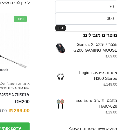
מחיר
מינימלי
מחיר
-14%
מקסימלי
סנן
מוצרים מובילים:
עכבר גיימינג Genius X-
G200 GAMING MOUSE
₪
69.00
 stock
אוזניות גיימינג Legion
H300 Stereo
אוזניות
,
חשמל ואלקט
₪
149.00
מערכות צפייה ושמע
מחבט יתושים Eco Euro
GH200
HAIC-028
₪
299.00
9.00
₪
29.00
עדכנו אותי 
מחליק שיער טיטניום דיגיטלי