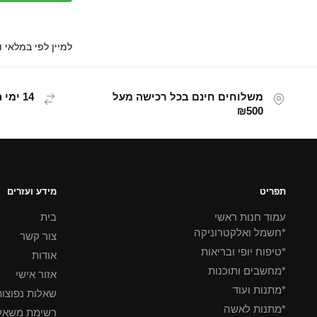
משלוחים חינם בכל רכישה מעל
14 ימי החזרת מוצר
₪500
תפריט
מידע ועזרים
עמוד חנות ראשי
בית
*חשמל ואלקטרוניקה
צור קשר
*טיפוח יופי ובריאות
אודות
*מחשבים ותוכנות
אזור אישי
*מתנות ועוד
שאלות נפוצו
*מתנות לאשה
רשימת משאל