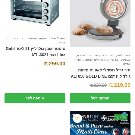
font_download
סמן קישורים
אפס את כל האפשרויות
cached
השאר פידבק
,
,
,
חשמל ואלקטרוניקה
טוסטרים
למטבח
תנורי
תצהיר נגישות
אפייה
טוסטר אובן גולדליין 21 ליטר Gold
Line דגם ATL-6621
,
,
,
אופה לחם
חשמל ואלקטרוניקה
למטבח
,
,
מבצעים
מכשירים משלימים למטבח
תנורי
₪
259.00
אפייה
סיר גריל חשמלי לאפיית פיתות
גולד ליין דגם ALT050 GOLD LINE
המחיר
המחיר
₪
219.00
₪
239.00
הנוכחי
המקורי
הוספה לסל
הוספה לסל
היה:
הוא:
₪239.00.
₪219.00.
-12%