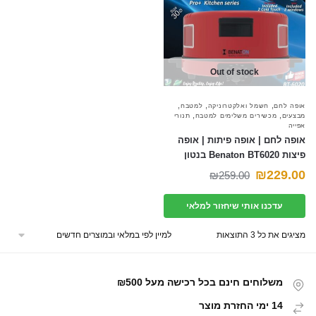
Out of stock
,
,
,
אופה לחם
חשמל ואלקטרוניקה
למטבח
,
,
מבצעים
מכשירים משלימים למטבח
תנורי
אפייה
אופה לחם | אופה פיתות | אופה
פיצות Benaton BT6020 בנטון
המחיר
המחיר
₪
229.00
₪
259.00
הנוכחי
המקורי
עדכנו אותי שיחזור למלאי
היה:
הוא:
₪259.00.
₪229.00.
מציגים את כל ⁦3⁩ התוצאות
משלוחים חינם בכל רכישה מעל ₪500
14 ימי החזרת מוצר