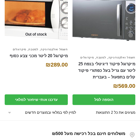
font_download
סמן קישורים
אפס את כל האפשרויות
cached
השאר פידבק
Out of stock
תצהיר נגישות
,
,
חשמל ואלקטרוניקה
למטבח
מיקרוגלים
מיקרוגל 20 ליטר מכני צבע כסוף
,
,
חשמל ואלקטרוניקה
למטבח
מיקרוגלים
₪
289.00
מיקרוגל פיקוד דיגיטלי בנפח 25
ליטר עם גריל בעל כפתורי פיקוד
קלים בתפעול – בעברית
₪
569.00
הוספה לסל
עדכנו אותי שיחזור למלאי
מציגים את כל ⁦2⁩ התוצאות
משלוחים חינם בכל רכישה מעל ₪500