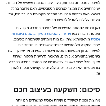
למינציה מבטיחה בטיחות, בעוד עובי הזכוכית משפיע על הבידוד.
יש להתאים את המוצר לצרכים הספציפיים: האם מדובר בחלל
רועש? האם נדרשת פרטיות? התקנה מקצועית היא קריטית, שכן
טעויות עלולות להוביל לבעיות מבניות.
כאן נכנסת לתמונה החשיבות של בחירה בחברה מקצועית
ומנוסה. חברות כמו
אר שיווק מציעות ניסיון רב שנים בעבודות
זכוכית
מותאמות אישית. עם צוות מומחים שמתמחה בעיצוב,
ייצור והתקנה של מחיצות זכוכית למשרדים וקירות זכוכית
למשרדים, הן מבטיחות תוצאה איכותית ועמידה. אר שיווק ידועה
בשימוש בחומרים איכותיים, התאמה לדרישות הלקוח ושירות
מקיף, כולל ייעוץ ראשוני ועד אחריות על המוצר. בחירה בחברה
כזו מבטיחה לא רק מוצר יפה, אלא גם פונקציונלי ובטוח לאורך
זמן.
סיכום: השקעה בעיצוב חכם
מחיצות זכוכית למשרדים וקירות זכוכית למשרדים הם יותר
מסתם אלמנטים מבניים; הם מוצר משלים שמעשיר את עיצוב