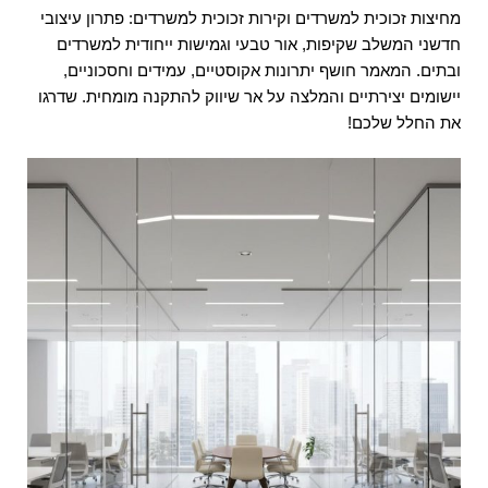
מחיצות זכוכית למשרדים וקירות זכוכית למשרדים: פתרון עיצובי
font_download
סמן קישורים
חדשני המשלב שקיפות, אור טבעי וגמישות ייחודית למשרדים
ובתים. המאמר חושף יתרונות אקוסטיים, עמידים וחסכוניים,
אפס את כל האפשרויות
cached
יישומים יצירתיים והמלצה על אר שיווק להתקנה מומחית. שדרגו
השאר פידבק
את החלל שלכם!
תצהיר נגישות