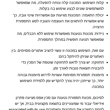
קלות השימוש: המכונה קלה ונוחה להפעלה, מה שמאפשר
למשתמשים שונים לבצע שימוש בה בקלות.
יכולת התאמה: המכונות מגיעות עם אפשרויות שינוי גובה, כך
שיש אפשרות להתאים את העוצמה והגובה לסוג התספורת
הרצויה.
ניידות: מכונות נטענות מאפשרות שימוש ללא הכבלים, מה
שמאפשר תנועה חופשית במהלך התספורת.
עם זאת, השימוש במכונה זו עשוי להציב אתגרים מסוימים. בין
האתגרים שניתן להיתקל בהם:
תחזוקה: יש צורך לדאוג לתחזוקה שוטפת של הסכין כדי
להבטיח תוצאות טובות לאורך זמן.
מיומנות: תספורות מסוימות עשויות לדרוש מיומנות גבוהה
יותר, כך שייתכן יהיה צורך להקדיש זמן ללמידת השימוש
במכונה.
לסיכום, מכונת תספורת נטענת עם סכין אפס מציעה פתרון
אידיאלי עבור מי שמעוניינים בתוצאה מקצועית בבית, אך יש
לקחת בחשבון את היתרונות והאתגרים associated with its use.