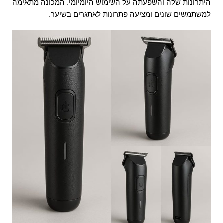
היתרונות שלה והשפעתה על השימוש היומיומי. המכונה מתאימה
למשתמשים שונים ומציעה פתרונות לאתגרים בשיער.
font_download
סמן קישורים
אפס את כל האפשרויות
cached
השאר פידבק
תצהיר נגישות