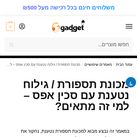
משלוחים חינם בכל רכישה מעל ₪500
0
visibility_off
השבת את ההבזקים
חיפוש
7%
הנחה
keyboard
ניווט במקלדת
על כל סל הקניות! בכל רכישה!
"GIFT4U"
קוד קופון למימוש ההטבה:
title
סמן כותרות
zoom_out
להקטין את התצוגה
עמוד הבית
/
מאמרים שימושיים
/
מכונת תספורת / גילוח נטענת עם סכין אפס – למי זה מתאים?
zoom_in
התקרב
מכונת תספורת / גילוח
remove_circle_outline
הקטן את הגופן
נטענת עם סכין אפס –
add_circle_outline
הגדל את הגופן
למי זה מתאים?
spellcheck
גופן קריא
brightness_high
ניגודיות בהירה
brightness_low
ניגודיות כהה
במאמר זה נבצע מבוא למכונת תספורת נטענת, נחקור את
format_underlined
קו תחתון קישורים