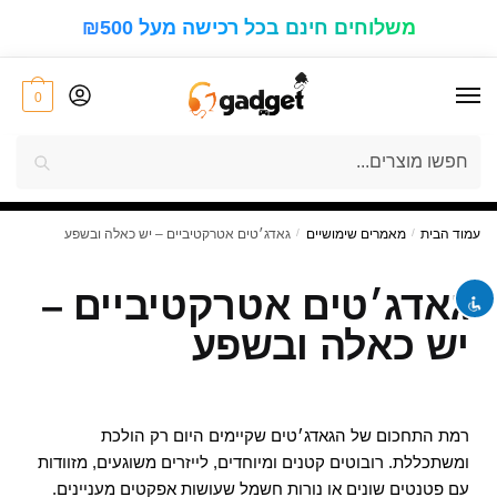
משלוחים חינם בכל רכישה מעל ₪500
0
visibility_off
השבת את ההבזקים
חיפוש
7%
הנחה
keyboard
ניווט במקלדת
על כל סל הקניות! בכל רכישה!
"GIFT4U"
קוד קופון למימוש ההטבה:
title
סמן כותרות
zoom_out
להקטין את התצוגה
עמוד הבית
/
מאמרים שימושיים
/
גאדג׳טים אטרקטיביים – יש כאלה ובשפע
zoom_in
התקרב
גאדג׳טים אטרקטיביים –
remove_circle_outline
הקטן את הגופן
יש כאלה ובשפע
add_circle_outline
הגדל את הגופן
spellcheck
גופן קריא
brightness_high
ניגודיות בהירה
רמת התחכום של הגאדג׳טים שקיימים היום רק הולכת
brightness_low
ניגודיות כהה
ומשתכללת. רובוטים קטנים ומיוחדים, לייזרים משוגעים, מזוודות
עם פטנטים שונים או נורות חשמל שעושות אפקטים מעניינים.
format_underlined
קו תחתון קישורים