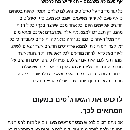
אף פעם לא משעמם – תמיד יש מה לרכוש
כל עוד מדובר על גאדג׳טים והעולם שלהם, תוכלו להיות בטוחים
כי אף פעם לא יהיה משעמם. ישנם לא מעט סוגי גאדג׳טים
חדשים שקיימים היום וכל אחד מכם שירצה בכך יוכל ליהנות
מהם. רק תצטרכו למצוא את אלה שמדברים אליכם ומתאימים
יותר מכל האחרים. כמו כן, יהיה כדאי להיות ערים לעובדה כי כל
זמן קצר יחסית ניתן למצוא גאדג׳טים חדשים אשר יוצאים לשוק.
לאור זאת כדאי להיות מודעים לכל האפשרויות השונות אשר
עומדות מולכם וזאת אם יש לכם עניין לרכוש פריטים חדשים על
מנת ליהנות כפי שלא היה מזה זמן רב. אלו מכם שיפעלו כך
ויבחרו בצורה נכונה בכל הנוגע לנושא יוכלו להיווכח כי יהיה
מדובר בצעד הנכון ביותר שהם יוכלו להביא בחשבון.
לרכוש את הגאדג׳טים במקום
המתאים לכך.
אם אתם רוצים לרכוש מספר פריטים מעניינים על מנת להפוך את
החיים שלכם ליותר מעניינים, דעו לכם כי יהיה מאוד מומלץ לוודא