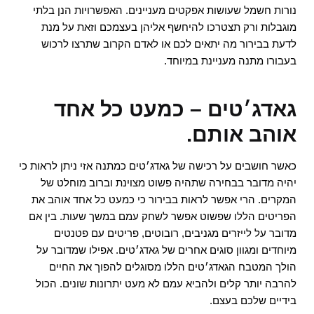
נורות חשמל שעושות אפקטים מעניינים. האפשרויות הנן בלתי
מוגבלות ורק תצטרכו להיחשף אליהן בעצמכם וזאת על מנת
לדעת בבירור מה יתאים לכם או לאדם הקרוב שתרצו לרכוש
בעבורו מתנה מעניינת במיוחד.
גאדג׳טים – כמעט כל אחד
אוהב אותם.
כאשר חושבים על רכישה של גאדג׳טים כמתנה אזי ניתן לראות כי
יהיה מדובר בבחירה שתהיה פשוט מצוינת וברוב מוחלט של
המקרים. הרי אפשר לראות בבירור כי כמעט כל אחד אוהב את
הפריטים הללו שפשוט אפשר לשחק עמם במשך שעות. בין אם
מדובר על לייזרים מגניבים, רובוטים, פריטים עם פטנטים
מיוחדים ומגוון סוגים אחרים של גאדג׳טים. אפילו שמדובר על
הולך המטבח הגאדג׳טים הללו מסוגלים להפוך את החיים
להרבה יותר קלים ולהביא עמם לא מעט יתרונות שונים. הכול
בידיים שלכם בעצם.